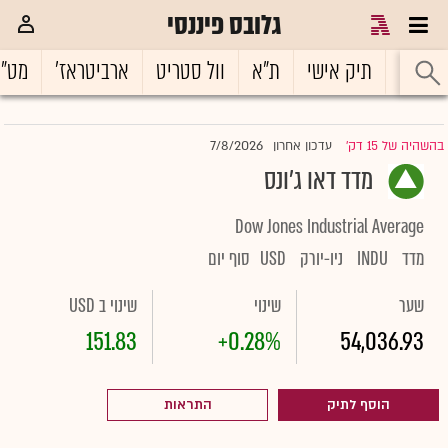
גלובס פיננסי
ראשי
תיק אישי
ת"א
וול סטריט
ארביטראז'
מט"
7/8/2026
בהשהיה של 15 דק'
עדכון אחרון
|
מדד דאו ג'ונס
Dow Jones Industrial Average
מדד
INDU
ניו-יורק
USD
סוף יום
שער
שינוי
שינוי ב USD
151.83
+0.28%
54,036.93
הוסף לתיק
התראות