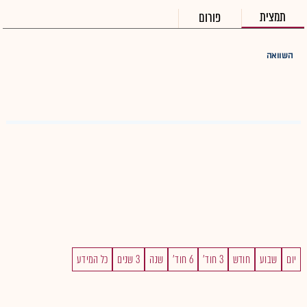
תמצית
פורום
השוואה
יום
שבוע
חודש
3 חוד'
6 חוד'
שנה
3 שנים
כל המידע