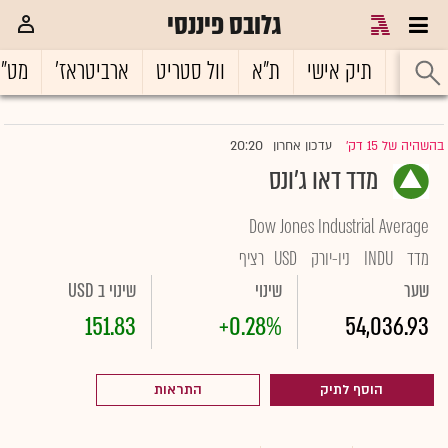
גלובס פיננסי
ראשי
תיק אישי
ת"א
וול סטריט
ארביטראז'
מט"
20:20
בהשהיה של 15 דק'
עדכון אחרון
|
מדד דאו ג'ונס
Dow Jones Industrial Average
מדד
INDU
ניו-יורק
USD
רציף
שער
שינוי
שינוי ב USD
151.83
+0.28%
54,036.93
הוסף לתיק
התראות