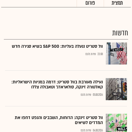
תמצית
פורום
חדשות
וול סטריט ננעלה בעליות: S&P 500 בשיא סגירה חדש
23:08
שירות גלובס
נעילה מעורבת בוול סטריט; דרמה במניות הישראליות:
קאלטורה זינקה, סולאראדג' וטאבולה צללו
05.08.2026
שירות גלובס
וול סטריט זינקה: הדוחות, השבבים והנפט דחפו את
המדדים לשיאים
04.08.2026
שירות גלובס