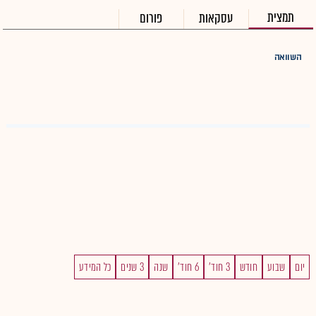
תמצית
עסקאות
פורום
השוואה
יום
שבוע
חודש
3 חוד'
6 חוד'
שנה
3 שנים
כל המידע