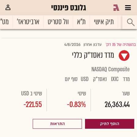
גלובס פיננסי
ראשי
תיק אישי
ת"א
וול סטריט
ארביטראז'
מט"
4/8/2026
בהשהיה של 15 דק'
עדכון אחרון
|
מדד נאסד״ק כללי
NASDAQ Composite
מדד
IXIC
נאסד"ק
USD
סוף יום
שער
שינוי
שינוי ב USD
-221.55
-0.83%
26,363.44
הוסף לתיק
התראות