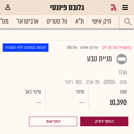
גלובס פיננסי
ראשי
תיק אישי
ת"א
וול סטריט
ארביטראז'
מט"
08:54
בהשהיה של 15 דק'
עדכון אחרון
לצפות בנתונים ללא השהיה
|
מניית טבע
TEVA
מניה
629014
תל-אביב
NIS
רציף
שער
שינוי
שינוי באג'
--
--
10,390
הוסף לתיק
התראות