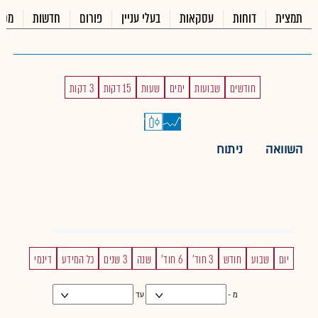
תמצית
דוחות
עסקאות
בעלי עניין
פורום
חדשות
מכי
חודשים
שבועות
ימים
שעות
15 דקות
3 דקות
השוואה
ניתוח
יום
שבוע
חודש
3 חוד'
6 חוד'
שנה
3 שנים
כל המידע
דינמי
מ -
עד