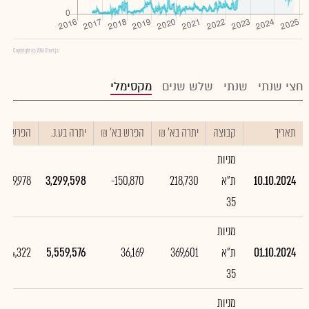
Copyright (c) 2016 Chart.js
חצי שנתי
שנתי
שלש שנים
מקסימלי
תאריך
קבוצה
יתרה בא' ₪
הפרש בא' ₪
יתרה בע.נ.
הפרש בע.נ
מניות
10.10.2024
ת"א
218,730
-150,870
3,299,598
2,259,978
35
מניות
01.10.2024
ת"א
369,601
36,169
5,559,576
424,322
35
מניות