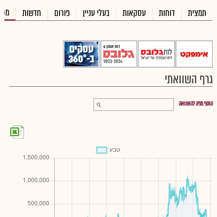
מכי
תמצית
דוחות
עסקאות
בעלי עניין
פורום
חדשות
גרף השוואתי
הוסף מניה להשוואה