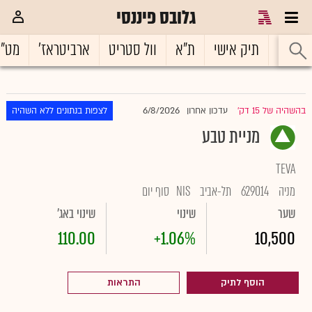
גלובס פיננסי
ראשי
תיק אישי
ת"א
וול סטריט
ארביטראז'
מט"
6/8/2026
בהשהיה של 15 דק'
עדכון אחרון
לצפות בנתונים ללא השהיה
|
מניית טבע
TEVA
מניה
629014
תל-אביב
NIS
סוף יום
שער
שינוי
שינוי באג'
110.00
+1.06%
10,500
הוסף לתיק
התראות