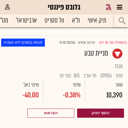
גלובס פיננסי
ראשי
תיק אישי
ת"א
וול סטריט
ארביטראז'
מט"
5/8/2026
בהשהיה של 15 דק'
עדכון אחרון
לצפות בנתונים ללא השהיה
|
מניית טבע
TEVA
מניה
629014
תל-אביב
NIS
סוף יום
שער
שינוי
שינוי באג'
-40.00
-0.38%
10,390
הוסף לתיק
התראות