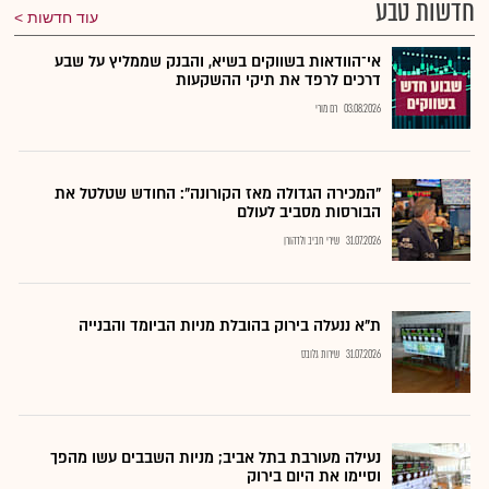
חדשות טבע
עוד חדשות
אי־הוודאות בשווקים בשיא, והבנק שממליץ על שבע
דרכים לרפד את תיקי ההשקעות
03.08.2026
רם מורי
"המכירה הגדולה מאז הקורונה": החודש שטלטל את
הבורסות מסביב לעולם
31.07.2026
שירי חביב ולדהורן
ת"א ננעלה בירוק בהובלת מניות הביומד והבנייה
31.07.2026
שירות גלובס
נעילה מעורבת בתל אביב; מניות השבבים עשו מהפך
וסיימו את היום בירוק