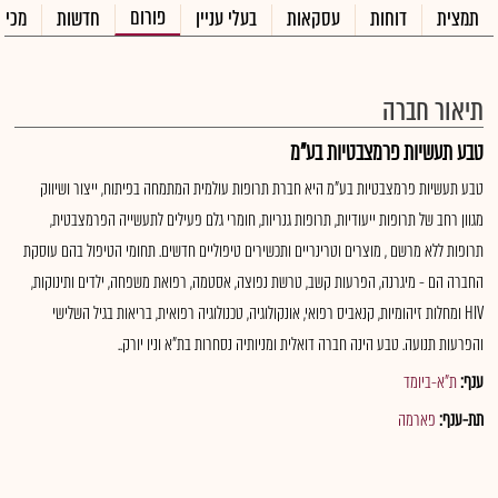
פורום
תמצית
דוחות
עסקאות
בעלי עניין
חדשות
מכיר
תיאור חברה
טבע תעשיות פרמצבטיות בע"מ
טבע תעשיות פרמצבטיות בע"מ היא חברת תרופות עולמית המתמחה בפיתוח, ייצור ושיווק
מגוון רחב של תרופות ייעודיות, תרופות גנריות, חומרי גלם פעילים לתעשייה הפרמצבטית,
תרופות ללא מרשם , מוצרים וטרינריים ותכשירים טיפוליים חדשים. תחומי הטיפול בהם עוסקת
החברה הם - מיגרנה, הפרעות קשב, טרשת נפוצה, אסטמה, רפואת משפחה, ילדים ותינוקות,
HIV ומחלות זיהומיות, קנאביס רפואי, אונקולוגיה, טכנולוגיה רפואית, בריאות בגיל השלישי
והפרעות תנועה. טבע הינה חברה דואלית ומניותיה נסחרות בת"א וניו יורק..
ענף:
ת"א-ביומד
תת-ענף:
פארמה