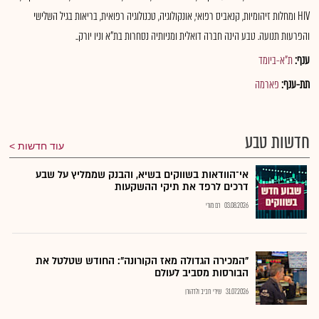
HIV ומחלות זיהומיות, קנאביס רפואי, אונקולוגיה, טכנולוגיה רפואית, בריאות בגיל השלישי
והפרעות תנועה. טבע הינה חברה דואלית ומניותיה נסחרות בת"א וניו יורק..
ענף:
ת"א-ביומד
תת-ענף:
פארמה
חדשות טבע
עוד חדשות
אי־הוודאות בשווקים בשיא, והבנק שממליץ על שבע
דרכים לרפד את תיקי ההשקעות
03.08.2026
רם מורי
"המכירה הגדולה מאז הקורונה": החודש שטלטל את
הבורסות מסביב לעולם
31.07.2026
שירי חביב ולדהורן