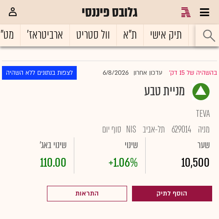
גלובס פיננסי
ראשי
תיק אישי
ת"א
וול סטריט
ארביטראז'
מט"
6/8/2026
בהשהיה של 15 דק'
עדכון אחרון
לצפות בנתונים ללא השהיה
|
מניית טבע
TEVA
מניה
629014
תל-אביב
NIS
סוף יום
שער
שינוי
שינוי באג'
110.00
+1.06%
10,500
הוסף לתיק
התראות