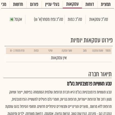
עסקאות
תמצית
דוחות
בעלי עניין
פורום
חדשות
מכיר
סה"כ עסקאות
סה"כ כמות
סה"כ נפח מסחר
(א' ₪)
אקסל
פירוט עסקאות יומיות
מספר
שעת עסקה
מצב
שער עסקה
שינוי
כמות
נפח מסחר ב- ₪
אין עסקאות
תיאור חברה
טבע תעשיות פרמצבטיות בע"מ
טבע תעשיות פרמצבטיות בע"מ היא חברת תרופות עולמית המתמחה בפיתוח, ייצור ושיווק
מגוון רחב של תרופות ייעודיות, תרופות גנריות, חומרי גלם פעילים לתעשייה הפרמצבטית,
תרופות ללא מרשם , מוצרים וטרינריים ותכשירים טיפוליים חדשים. תחומי הטיפול בהם עוסקת
החברה הם - מיגרנה, הפרעות קשב, טרשת נפוצה, אסטמה, רפואת משפחה, ילדים ותינוקות,