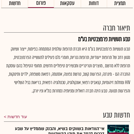
פורום
תמצית
דוחות
עסקאות
חדשות
תיאור חברה
טבע תעשיות פרמצבטיות בע"מ
טבע תעשיות פרמצבטיות בע"מ היא חברת תרופות עולמית המתמחה בפיתוח, ייצור ושיווק
מגוון רחב של תרופות ייעודיות, תרופות גנריות, חומרי גלם פעילים לתעשייה הפרמצבטית,
תרופות ללא מרשם , מוצרים וטרינריים ותכשירים טיפוליים חדשים. תחומי הטיפול בהם עוסקת
החברה הם - מיגרנה, הפרעות קשב, טרשת נפוצה, אסטמה, רפואת משפחה, ילדים ותינוקות,
HIV ומחלות זיהומיות, קנאביס רפואי, אונקולוגיה, טכנולוגיה רפואית, בריאות בגיל השלישי
והפרעות תנועה. טבע הינה חברה דואלית ומניותיה נסחרות בת"א וניו יורק..
חדשות טבע
עוד חדשות
אי־הוודאות בשווקים בשיא, והבנק שממליץ על שבע
דרכים לרפד את תיקי ההשקעות