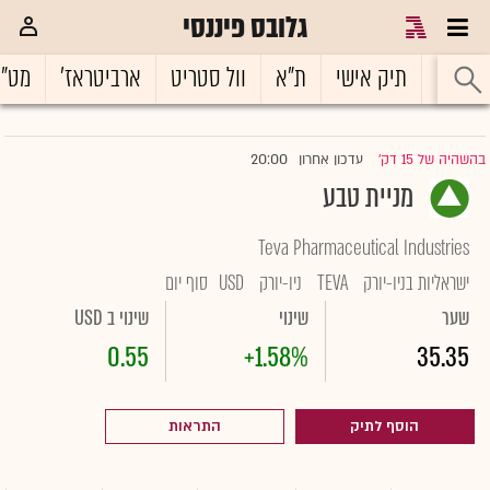
גלובס פיננסי
ראשי
תיק אישי
ת"א
וול סטריט
ארביטראז'
מט"
20:00
בהשהיה של 15 דק'
עדכון אחרון
|
מניית טבע
Teva Pharmaceutical Industries
ישראליות בניו-יורק
TEVA
ניו-יורק
USD
סוף יום
שער
שינוי
שינוי ב USD
0.55
+1.58%
35.35
הוסף לתיק
התראות