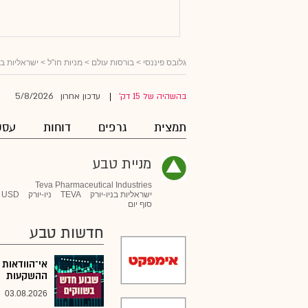
גלובס פיננסי
>
בורסות עולם
>
מניות חו"ל
>
ישראליות ב
5/8/2026
בהשהיה של 15 דק'
עדכון אחרון
|
תמצית
גרפים
דוחות
עסק
מניית טבע
Teva Pharmaceutical Industries
ישראליות בניו-יורק
TEVA
ניו-יורק
USD
סוף יום
חדשות טבע
אי־הוודאות 
ההשקעות
03.08.2026