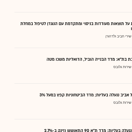
על תוצאות מעודדות בניסוי ומתקדמת עם הנוגדן לטיפול במחלת
שירי חביב ולדהורן
ת בת"א: מדד הבנייה הוביל, הדואליות משכו מטה
שירות גלובס
אביב ננעלה בעליות; מדד הביטחוניות קפץ במעל 3%
שירות גלובס
ליות: מדד ת"א 90 התאושש וזינק ב-2.7%