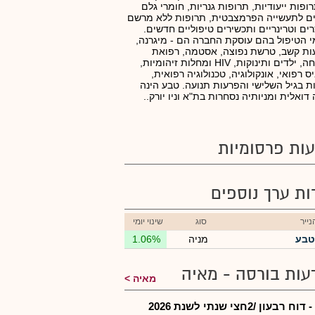
ופות ייעודיות, תרופות גנריות, חומרי גלם
ם לתעשייה הפרמצבטית, תרופות ללא מרשם
רים וטרינריים ותכשירים טיפוליים חדשים.
 הטיפול בהם עוסקת החברה הם - מיגרנה,
ות קשב, טרשת נפוצה, אסטמה, רפואת
משפחה, ילדים ותינוקות, HIV ומחלות זיהומיות,
ס רפואי, אונקולוגיה, טכנולוגיה רפואית,
ת בגיל השלישי והפרעות תנועה. טבע הינה
דואלית ומניותיה נסחרות בת"א וניו יורק..
ות פרסומיות
רות ערך נוספים
ייר
סוג
שינוי יומי
טבע
מניה
1.06%
עות בורסה - מאיה
מאיה
 רבעון /2חצי שנתי לשנת 2026