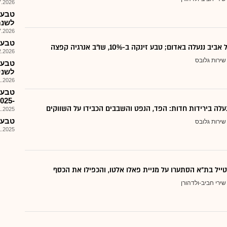
026, 14:20
לשנת 2026 פורסמו
026, 14:06
טבע - -K10 דו"חות כספ
ננעלה באדום; טבע זינקה ב-10%, שו"ב אנרגיה קפצה
026, 16:07
שירות גלובס
לשנים
026, 13:22
טבע 
-2025 FORM Q10
נעלה בירידות חדות: הפד, הנפט והשבבים הכבידו על השווקים
025, 08:03
טבע -
שירות גלובס
025, 14:10
ייל בת״א הסתערו על מניית פאלו אלטו, והכפילו את הכסף
שירי חביב-ולדהורן