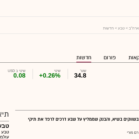
ארה"ב
>
טבע
> חדשות
אות
פורום
חדשות
שער
שינוי
שינוי ב USD
0.08
+0.26%
34.8
תיא
בשווקים בשיא, והבנק שממליץ על שבע דרכים לרפד את תיקי
טבע
טבע ת
רם מורי
עולמי