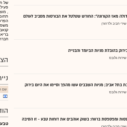
של תר
פעילי
, מוצ
דולה מאז הקורונה": החודש שטלטל את הבורסות מסביב לעולם
תחומי
הפרע
שירי חביב ולדהורן
קנאבי
בריאו
חברה 
ירוק בהובלת מניות הביומד והבנייה
שירות גלובס
הצע
ניי
ת בתל אביב; מניות השבבים עשו מהפך וסיימו את היום בירוק
שם הנ
שירות גלובס
הוד
ות ומפספסת ברווח: בשוק אוהבים את דוחות טבע - זו הסיבה
טבע - דוח
שירי חביב-ולדהורן