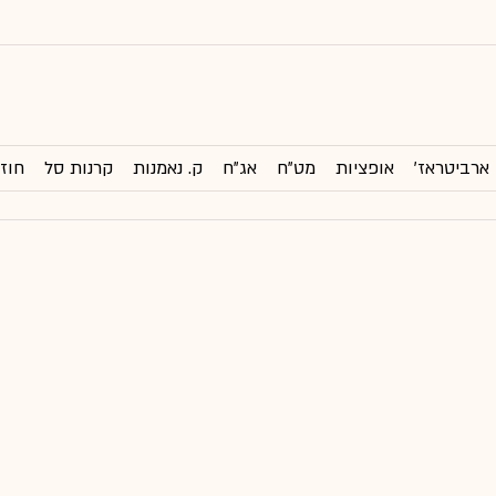
ארביטראז'
אופציות
מט"ח
אג"ח
ק. נאמנות
קרנות סל
חוזי