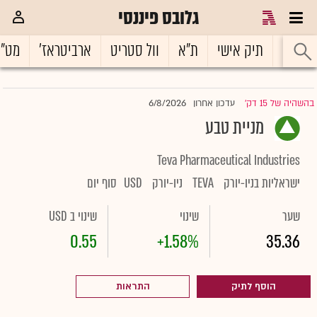
גלובס פיננסי
ראשי
תיק אישי
ת"א
וול סטריט
ארביטראז'
מט"
6/8/2026
בהשהיה של 15 דק'
עדכון אחרון
|
מניית טבע
Teva Pharmaceutical Industries
ישראליות בניו-יורק
TEVA
ניו-יורק
USD
סוף יום
שער
שינוי
שינוי ב USD
0.55
+1.58%
35.36
הוסף לתיק
התראות