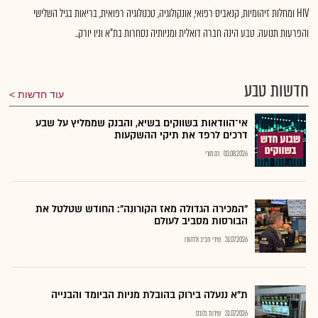
HIV ומחלות זיהומיות, קנאביס רפואי, אונקולוגיה, טכנולוגיה רפואית, בריאות בגיל השלישי
והפרעות תנועה. טבע הינה חברה דואלית ומניותיה נסחרות בת"א וניו יורק..
חדשות טבע
עוד חדשות
אי־הוודאות בשווקים בשיא, והבנק שממליץ על שבע
דרכים לרפד את תיקי ההשקעות
03.08.2026
רם מורי
"המכירה הגדולה מאז הקורונה": החודש שטלטל את
הבורסות מסביב לעולם
31.07.2026
שירי חביב ולדהורן
ת"א ננעלה בירוק בהובלת מניות הביומד והבנייה
31.07.2026
שירות גלובס