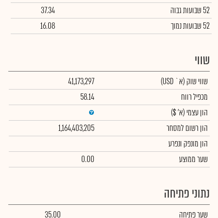
52 שבועות גבוה
37.34
52 שבועות נמוך
16.08
שווי
שווי שוק
(א` USD)
41,173,297
מכפיל רווח
58.14
הון עצמי
(א' $)
הון רשום למסחר
1,164,403,205
הון מונפק ונפרע
שער ממוצע
0.00
נתוני פתיחה
שער פתיחה
35.00