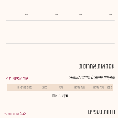
--
--
--
--
--
--
--
--
--
--
--
--
--
--
--
--
עסקאות אחרונות
עסקאות יומיות:
0
מינימום לעסקה:
עוד עסקאות
מספר
שעת עסקה
שער עסקה
שינוי
כמות
נפח מסחר ב- ₪
אין עסקאות
דוחות כספיים
לכל הדוחות