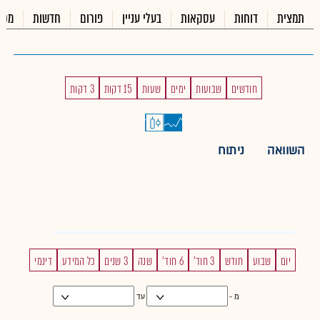
תמצית
דוחות
עסקאות
בעלי עניין
פורום
חדשות
מכי
חודשים
שבועות
ימים
שעות
15 דקות
3 דקות
השוואה
ניתוח
יום
שבוע
חודש
3 חוד'
6 חוד'
שנה
3 שנים
כל המידע
דינמי
מ -
עד