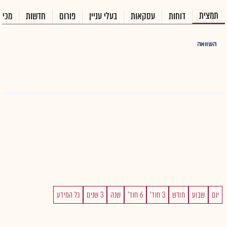
תמצית
דוחות
עסקאות
בעלי עניין
פורום
חדשות
מכיר
השוואה
יום
שבוע
חודש
3 חוד'
6 חוד'
שנה
3 שנים
כל המידע