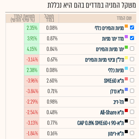
משקל המניה במדדים בהם היא נכללת
משקל
תשואת המדד
שם המדד
במדד
(% שינוי חודשי)
2.35%
0.08%
מניות והמירים כללי
3.91%
0.87%
מדד יתר מניות
4.15%
0.84%
יתר מניות והמירים
-3.14%
0.67%
נדל"ן ובינוי מניות והמירים
2.38%
0.08%
מניות כללי
-3.96%
2.60%
ת"א SME60
-3.84%
0.71%
ת"א נדלן
-2.29%
0.98%
תל-דיב
-2.54%
0.48%
ת"א All-Share
-3.13%
0.77%
ת"א-90 ו-CAP 0.8% SME60
-1.84%
0.16%
ת"א-רימון