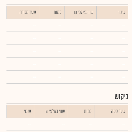
שינוי
₪ שווי באלפי
כמות
שער מכירה
--
--
--
--
--
--
--
--
--
--
--
--
--
--
--
--
--
--
--
--
ביקוש
שער קניה
כמות
₪ שווי באלפי
שינוי
--
--
--
--