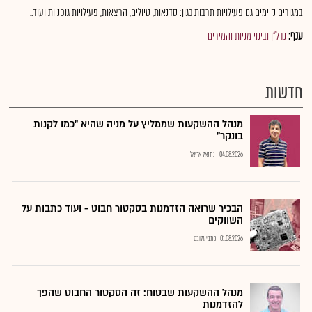
במגורים קיימים גם פעילויות תרבות כגון: סדנאות, טיולים, הרצאות, פעילויות גופניות ועוד..
ענף:
נדל"ן ובינוי מניות והמירים
חדשות
מנהל ההשקעות שממליץ על מניה שהיא "כמו לקנות
בונקר"
04.08.2026
נתנאל אריאל
הבכיר שרואה הזדמנות בסקטור חבוט - ועוד כתבות על
השווקים
01.08.2026
כתבי גלובס
מנהל ההשקעות שבטוח: זה הסקטור החבוט שהפך
להזדמנות