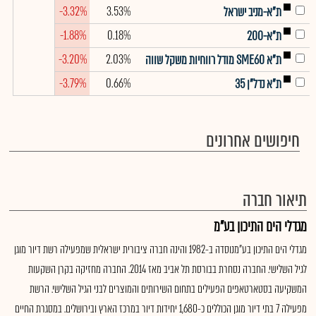
-3.32%
3.53%
ת"א-מניב ישראל
-1.88%
0.18%
ת"א-200
-3.20%
2.03%
ת"א SME60 מודל רווחיות משקל שווה
-3.79%
0.66%
ת"א נדל"ן 35
חיפושים אחרונים
תיאור חברה
מגדלי הים התיכון בע"מ
מגדלי הים התיכון בע"מנוסדה ב-1982 והינה חברה ציבורית ישראלית שמפעילה רשת דיור מוגן
לגיל השלישי. החברה נסחרת בבורסת תל אביב מאז 2014. החברה מחזיקה בקרן השקעות
המשקיעה בסטארטאפים הפעילים בתחום השירותים והמוצרים לבני הגיל השלישי. הרשת
מפעילה 7 בתי דיור מוגן הכוללים כ-1,680 יחידות דיור במרכז הארץ ובירושלים. במסגרת החיים