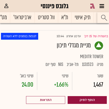
גלובס פיננסי
ראשי
תיק אישי
ת"א
וול סטריט
ארביטראז'
מט"
10:44
בהשהיה של 15 דק'
עדכון אחרון
לצפות בנתונים ללא השהיה
|
מניית מגדלי תיכון
MEDITR TOWER
מניה
1131523
תל-אביב
NIS
סוף יום
שער
שינוי
שינוי באג'
24.00
+1.66%
1,467
הוסף לתיק
התראות