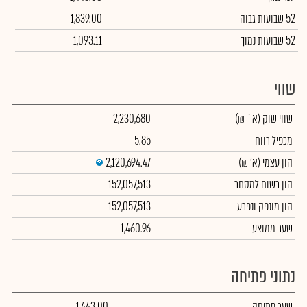
52 שבועות גבוה
1,839.00
52 שבועות נמוך
1,093.11
שווי
שווי שוק
(א` ₪)
2,230,680
מכפיל רווח
5.85
הון עצמי
(א' ₪)
2,120,694.47
הון רשום למסחר
152,057,513
הון מונפק ונפרע
152,057,513
שער ממוצע
1,460.96
נתוני פתיחה
שער פתיחה
1,443.00