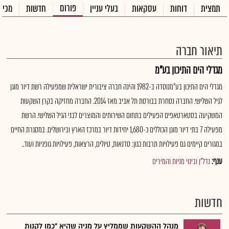
פורום
תמצית
דוחות
עסקאות
בעלי עניין
חדשות
מכיר
תיאור חברה
מגדלי הים התיכון בע"מ
מגדלי הים התיכון בע"מנוסדה ב-1982 והינה חברה ציבורית ישראלית שמפעילה רשת דיור מוגן
לגיל השלישי. החברה נסחרת בבורסת תל אביב מאז 2014. החברה מחזיקה בקרן השקעות
המשקיעה בסטארטאפים הפעילים בתחום השירותים והמוצרים לבני הגיל השלישי. הרשת
מפעילה 7 בתי דיור מוגן הכוללים כ-1,680 יחידות דיור במרכז הארץ ובירושלים. במסגרת החיים
במגורים קיימים גם פעילויות תרבות כגון: סדנאות, טיולים, הרצאות, פעילויות גופניות ועוד..
ענף:
נדל"ן ובינוי מניות והמירים
חדשות
מנהל ההשקעות שממליץ על מניה שהיא "כמו לקנות