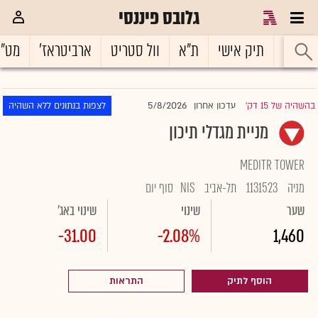
גלובס פיננסי
ראשי
תיק אישי
ת"א
וול סטריט
ארביטראז'
מט"
5/8/2026
בהשהיה של 15 דק'
עדכון אחרון
לצפות בנתונים ללא השהיה
|
מניית מגדלי תיכון
MEDITR TOWER
מניה
1131523
תל-אביב
NIS
סוף יום
שער
שינוי
שינוי באג'
-31.00
-2.08%
1,460
הוסף לתיק
התראות