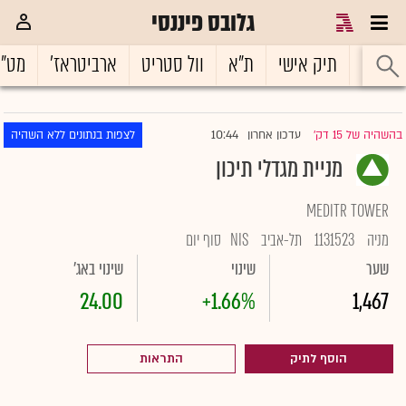
גלובס פיננסי
ראשי
תיק אישי
ת"א
וול סטריט
ארביטראז'
מט"
10:44
בהשהיה של 15 דק'
עדכון אחרון
לצפות בנתונים ללא השהיה
|
מניית מגדלי תיכון
MEDITR TOWER
מניה
1131523
תל-אביב
NIS
סוף יום
שער
שינוי
שינוי באג'
24.00
+1.66%
1,467
הוסף לתיק
התראות