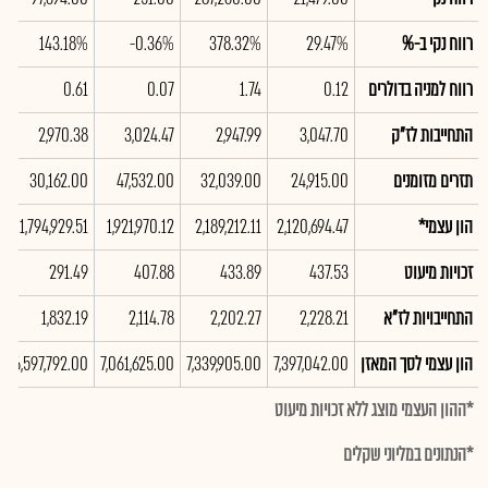
רווח נקי ב-%
29.47%
378.32%
-0.36%
143.18%
%
רווח למניה בדולרים
0.12
1.74
0.07
0.61
6
התחייבות לז"ק
3,047.70
2,947.99
3,024.47
2,970.38
8
תזרים מזומנים
24,915.00
32,039.00
47,532.00
30,162.00
0
הון עצמי*
2,120,694.47
2,189,212.11
1,921,970.12
1,794,929.51
3
זכויות מיעוט
437.53
433.89
407.88
291.49
7
התחייבויות לז"א
2,228.21
2,202.27
2,114.78
1,832.19
3
הון עצמי לסך המאזן
7,397,042.00
7,339,905.00
7,061,625.00
6,597,792.00
0
*ההון העצמי מוצג ללא זכויות מיעוט
*הנתונים במליוני שקלים