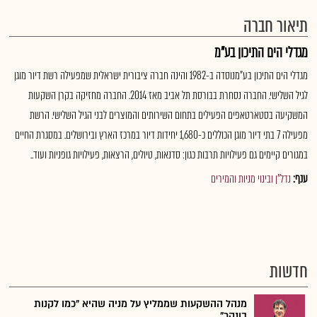
תיאור חברה
מגדלי הים התיכון בע"מ
מגדלי הים התיכון בע"מנוסדה ב-1982 והינה חברה ציבורית ישראלית שמפעילה רשת דיור מוגן
לגיל השלישי. החברה נסחרת בבורסת תל אביב מאז 2014. החברה מחזיקה בקרן השקעות
המשקיעה בסטארטאפים הפעילים בתחום השירותים והמוצרים לבני הגיל השלישי. הרשת
מפעילה 7 בתי דיור מוגן הכוללים כ-1,680 יחידות דיור במרכז הארץ ובירושלים. במסגרת החיים
במגורים קיימים גם פעילויות תרבות כגון: סדנאות, טיולים, הרצאות, פעילויות גופניות ועוד..
ענף:
נדל"ן ובינוי מניות והמירים
חדשות
מנהל ההשקעות שממליץ על מניה שהיא "כמו לקנות
בונקר"