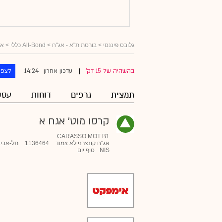
גלובס פיננסי
>
בורסת ת"א - אג"ח
>
All-Bond כללי
>
אג
14:24
בהשהיה של 15 דק'
עדכון אחרון
לצפו
|
תמצית
גרפים
דוחות
עסק
קרסו מוט' אגח א
CARASSO MOT B1
אג"ח קונצרני לא צמוד
1136464
תל-אביב
NIS
סוף יום