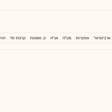
ארביטראז'
אופציות
מט"ח
אג"ח
ק. נאמנות
קרנות סל
חוזי