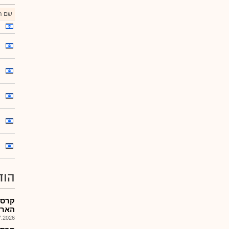
שם הנ
הוד
קרסמ
האריך
026, 15:16