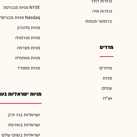
נגזרות דולר
מניות מבורסת NYSE
נגזרות אירו
מניות מבורסת Nasdaq
ברומטר-מגמות
מניות מלונדון
מניות מגרמניה
מדדים
מניות מצרפת
מניות מאיטליה
מחירים
מניות מספרד
מניות
ענפים
מניות ישראליות בעו
אג"ח
ישראליות בניו יורק
ישראליות באירופה
ישראליות בשוקי עולם