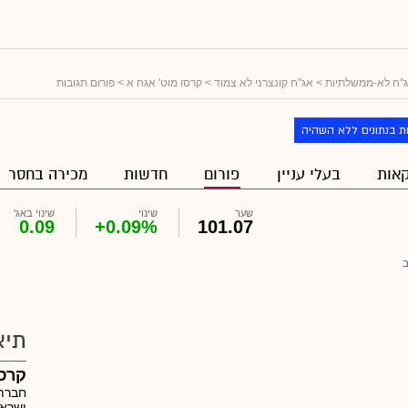
"ח לא-ממשלתיות
>
אג"ח קונצרני לא צמוד
>
קרסו מוט' אגח א
> פורום תגובות
ת בנתונים ללא השהיה
אות
בעלי עניין
פורום
חדשות
מכירה בחסר
שער
שינוי
שינוי באג'
0.09
+0.09%
101.07
תיא
קרסו
חברת 
ישראל