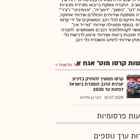
ביב. החברה עוסקת בייבוא ומכירת מכוניות
“רנו”, “ניסאן”, “דאצ’יה”, “אינפיניטי” ו"צ’רי".
 מספקת שירותים הכוללים שירותי אחזקה,
ת ותיקונים לכלי רכב המשווקים על ידי קרסו
ס. בנוסף מפעילה שירותי "טרייד אין"
ר לקנות/למכור רכבים משומשים. לחברה
י סוכנות ביטוח ושירותי מימון לרכישת כלי
מתן שירותי ליסינג והשכרת כלי רכב.
ות קרסו מוט' אגח א
עוד חדשות
קרסו תמשיך להחזיק בזיכיון
יצרנית הרכב הנמכרת בישראל
לפחות עד 2030
16.07.2026
דובי בן גדליהו
ות פרסומיות
רות ערך נוספים