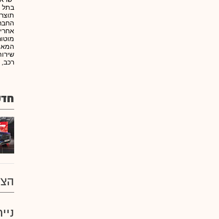
בתל א
תוצרת 
החברה
אחריו
מוטור
המאפש
שירות
רכב, 
חדש
הצע
ניי