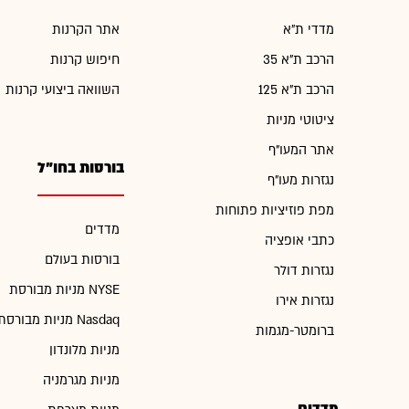
מדדי ת"א
אתר הקרנות
הרכב ת"א 35
חיפוש קרנות
הרכב ת"א 125
השוואה ביצועי קרנות
ציטוטי מניות
אתר המעו"ף
בורסות בחו"ל
נגזרות מעו"ף
מפת פוזיציות פתוחות
מדדים
כתבי אופציה
בורסות בעולם
נגזרות דולר
מניות מבורסת NYSE
נגזרות אירו
מניות מבורסת Nasdaq
ברומטר-מגמות
מניות מלונדון
מניות מגרמניה