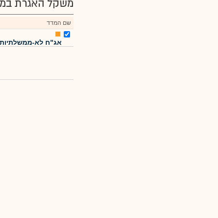
משקל האגרת במד
שם המדד
אג"ח לא-ממשלתיות