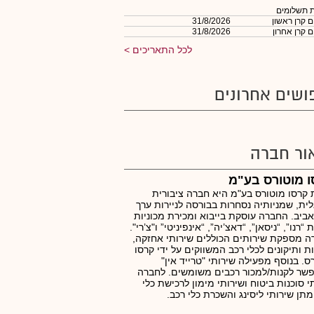
 תשלומים
 קרן ראשון
31/8/2026
 קרן אחרון
31/8/2026
לכל התאריכים
ושים אחרונים
ור חברה
 מוטורס בע"מ
קרסו מוטורס בע"מ היא חברה ציבורית
ית, שמניותיה נסחרות בבורסה לניירות ערך
ביב. החברה עוסקת בייבוא ומכירת מכוניות
“רנו”, “ניסאן”, “דאצ’יה”, “אינפיניטי” ו"צ’רי".
 מספקת שירותים הכוללים שירותי אחזקה,
ת ותיקונים לכלי רכב המשווקים על ידי קרסו
ס. בנוסף מפעילה שירותי "טרייד אין"
ר לקנות/למכור רכבים משומשים. לחברה
י סוכנות ביטוח ושירותי מימון לרכישת כלי
מתן שירותי ליסינג והשכרת כלי רכב.