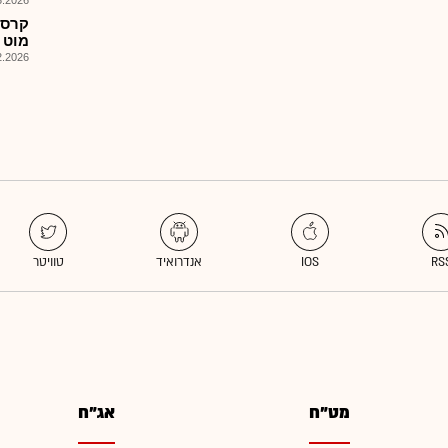
026, 08:25
מוט 
026, 13:30
מט"ח
אג"ח