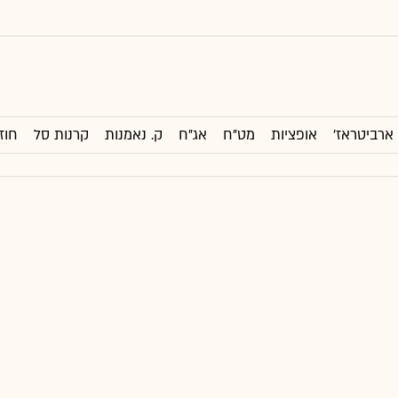
ארביטראז'
אופציות
מט"ח
אג"ח
ק. נאמנות
קרנות סל
חוז