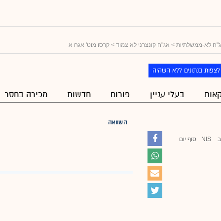
"ח לא-ממשלתיות
>
אג"ח קונצרני לא צמוד
> קרסו מוט' אגח א
לצפות בנתונים ללא השהיה
אות
בעלי עניין
פורום
חדשות
מכירה בחסר
השוואה
ב
NIS
סוף יום