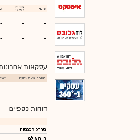
₪ שווי
שינוי
כ
באלפי
--
--
--
--
--
--
--
--
--
--
--
--
--
--
--
עסקאות אחרונות
מספר
שעת עסקה
שער
דוחות כספיים
סה"כ הכנסות
רווח גולמי