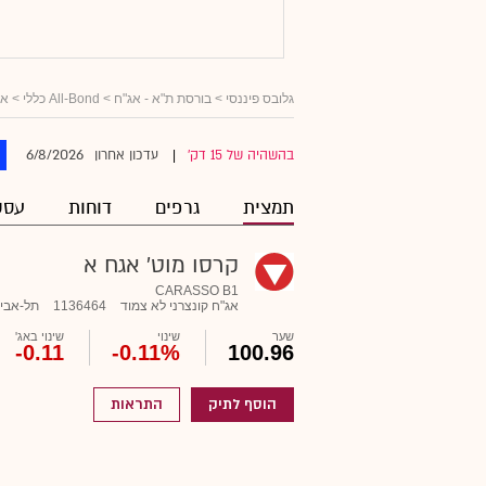
גלובס פיננסי
>
בורסת ת"א - אג"ח
>
All-Bond כללי
>
אג
6/8/2026
בהשהיה של 15 דק'
עדכון אחרון
|
תמצית
גרפים
דוחות
עסק
קרסו מוט' אגח א
CARASSO B1
אג"ח קונצרני לא צמוד
1136464
תל-אבי
שער
שינוי
שינוי באג'
-0.11
-0.11%
100.96
הוסף לתיק
התראות