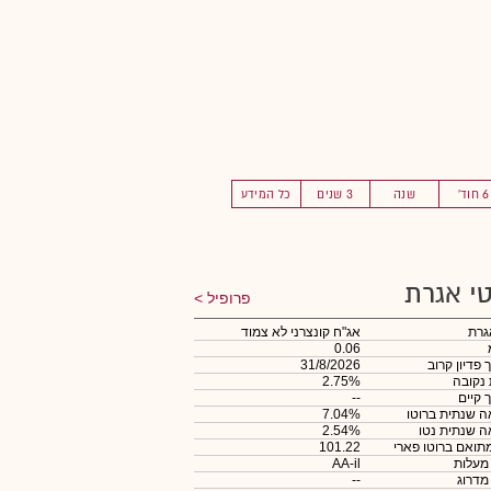
6 חוד'
שנה
3 שנים
כל המידע
י אגרת
פרופיל
גרת
אג"ח קונצרני לא צמוד
0.06
 פדיון קרוב
31/8/2026
 נקובה
2.75%
 קיים
--
 שנתית ברוטו
7.04%
 שנתית נטו
2.54%
תואם ברוטו פארי
101.22
 מעלות
AA-il
 מדרוג
--