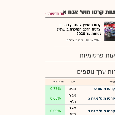
ות קרסו מוט' אגח א
עוד חדשות
קרסו תמשיך להחזיק בזיכיון
יצרנית הרכב הנמכרת בישראל
לפחות עד 2030
16.07.2026
דובי בן גדליהו
ות פרסומיות
רות ערך נוספים
ייר
סוג
שינוי יומי
קרסו מוטורס
מניה
0.77%
אג"ח
קרסו מוט' אגח ג
0.05%
ת"א
אג"ח
קרסו מוט' אגח ד
0.09%
ת"א