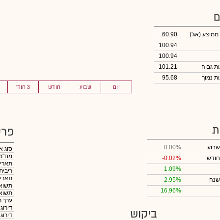
ם
 ממוצע
(אג')
60.90
100.94
100.94
101.21
95.68
יום
שבוע
חודש
3 חוד'
ת
פרט
שבוע
0.00%
סוג א
מח"מ
חודש
-0.02%
תאריך
1.09%
ריבית
תאריך
שנה
2.95%
תשואה
16.96%
תשואה
ערך מ
דירוג
ביקוש
דירוג