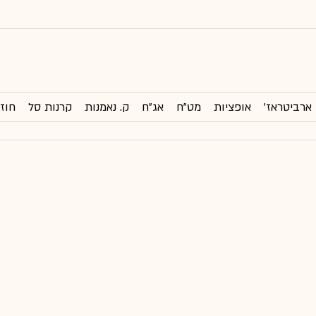
ארביטראז'
אופציות
מט"ח
אג"ח
ק. נאמנות
קרנות סל
חוזי