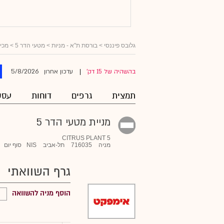
גלובס פיננסי
>
בורסת ת"א - מניות
>
מטעי הדר 5
> מכי
5/8/2026
בהשהיה של 15 דק'
עדכון אחרון
|
תמצית
גרפים
דוחות
עסק
מניית מטעי הדר 5
CITRUS PLANT 5
מניה
716035
תל-אביב
NIS
סוף יום
גרף השוואתי
הוסף מניה להשוואה