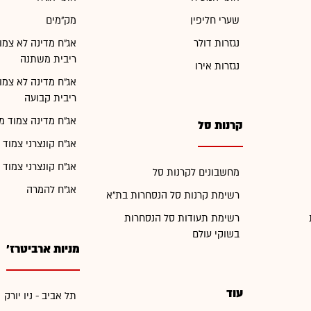
שערי חליפין
מק"מים
נגזרות דולר
אג"ח מדינה לא צמו
ריבית משתנה
נגזרות אירו
אג"ח מדינה לא צמו
ריבית קבועה
אג"ח מדינה צמוד מ
קרנות סל
אג"ח קונצרני צמוד 
אג"ח קונצרני צמוד 
מחשבונים לקרנות סל
אג"ח להמרה
רשימת קרנות סל הנסחרות בת"א
רשימת תעודות סל הנסחרות
בשוקי עולם
מניות ארביטרז'
עוד
תל אביב - ניו יורק