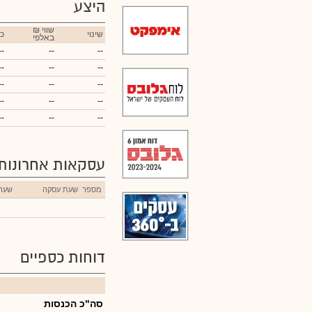
היצע
₪ שווי
שינוי
כ
באלפי
--
--
--
--
--
--
--
--
--
--
--
--
--
--
--
עסקאות אחרונות
מספר
שעת עסקה
שער
דוחות כספיים
סה"כ הכנסות