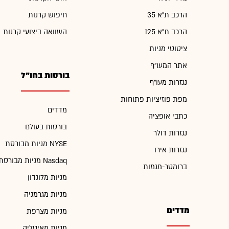
הרכב ת"א 35
חיפוש קרנות
הרכב ת"א 125
השוואה ביצועי קרנות
ציטוטי מניות
אתר המעו"ף
בורסות בחו"ל
נגזרות מעו"ף
מפת פוזיציות פתוחות
מדדים
כתבי אופציה
בורסות בעולם
נגזרות דולר
מניות מבורסת NYSE
נגזרות אירו
מניות מבורסת Nasdaq
ברומטר-מגמות
מניות מלונדון
מניות מגרמניה
מדדים
מניות מצרפת
מניות מאיטליה