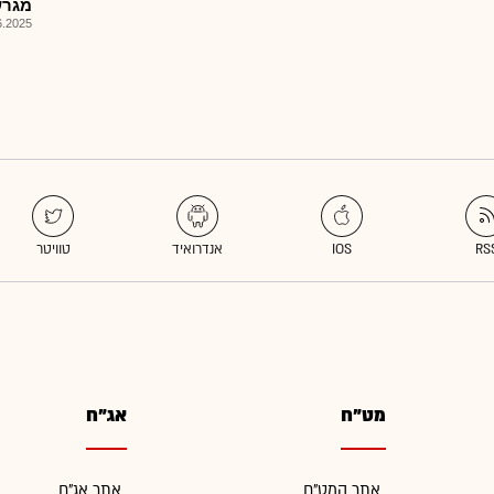
מגרש
025, 08:01
מט"ח
אג"ח
אתר המט"ח
אתר אג"ח