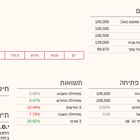
ם
 ממוצע
(אג')
100,000
106,500
106,500
129,000
99,870
יום
שבוע
חודש
3 חוד'
 פתיחה
תשואות
חיפ
חה
106,000
מתחילת השבוע
0.00%
ס
106,000
מתחילת החודש
0.47%
וזים
0.00%
3 חודשים
-10.44%
תיא
ג'
0.00
מתחילת השנה
-7.79%
חר
(א` ₪)
3 שנים
20.92%
י.ס.
החברה