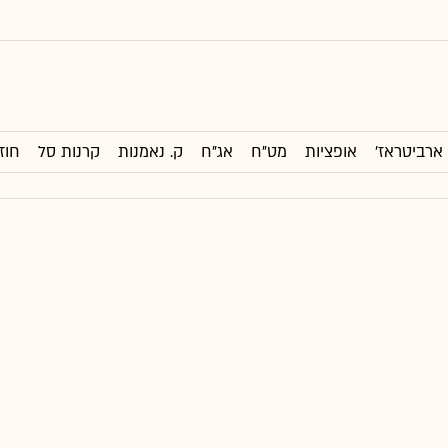
ארביטראז'
אופציות
מט"ח
אג"ח
ק. נאמנות
קרנות סל
חוז