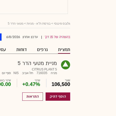
גלובס פיננסי
>
בורסת ת"א - מניות
> מטעי הדר 5
6/8/2026
בהשהיה של 15 דק'
עדכון אחרון
|
תמצית
גרפים
דוחות
עסק
מניית מטעי הדר 5
CITRUS PLANT 5
מניה
716035
תל-אביב
NIS
סוף יום
שער
שינוי
שינוי באג'
00.00
+0.47%
106,500
הוסף לתיק
התראות