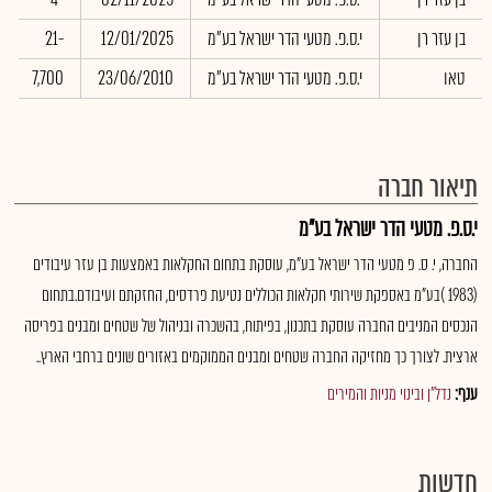
בן עזר רן
י.ס.פ. מטעי הדר ישראל בע"מ
12/01/2025
-21
טאו
י.ס.פ. מטעי הדר ישראל בע"מ
23/06/2010
7,700
תיאור חברה
י.ס.פ. מטעי הדר ישראל בע"מ
החברה, י. ס. פ מטעי הדר ישראל בע"מ, עוסקת בתחום החקלאות באמצעות בן עזר עיבודים
(1983 )בע"מ באספקת שירותי חקלאות הכוללים נטיעת פרדסים, החזקתם ועיבודם.בתחום
הנכסים המניבים החברה עוסקת בתכנון, בפיתוח, בהשכרה ובניהול של שטחים ומבנים בפריסה
ארצית. לצורך כך מחזיקה החברה שטחים ומבנים הממוקמים באזורים שונים ברחבי הארץ..
ענף:
נדל"ן ובינוי מניות והמירים
חדשות