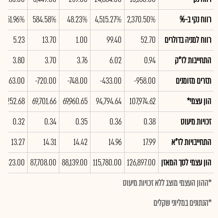
רווח נקי ב-%
2,370.50%
4,515.27%
48.23%
584.58%
251.96%
רווח למניה בדולרים
52.70
99.40
1.00
13.70
5.23
התחייבות לז"ק
0.94
6.02
3.76
3.70
3.80
תזרים מזומנים
-958.00
-433.00
-748.00
-720.00
-463.00
הון עצמי*
107,974.62
94,794.64
69,960.65
69,701.66
66,252.68
זכויות מיעוט
0.38
0.36
0.35
0.34
0.32
התחייבויות לז"א
17.99
14.96
14.42
14.31
13.27
הון עצמי לסך המאזן
126,897.00
115,780.00
88,139.00
87,708.00
83,323.00
*ההון העצמי מוצג ללא זכויות מיעוט
*הנתונים במליוני שקלים