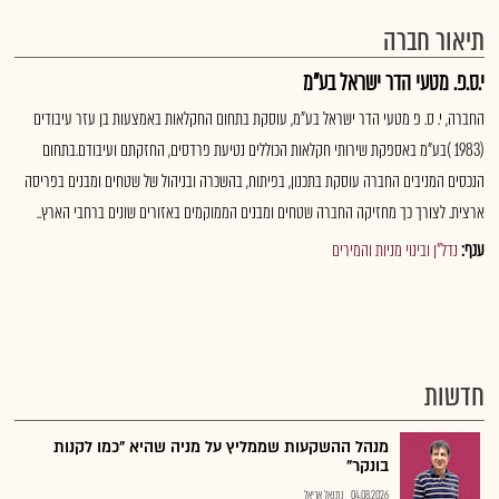
תיאור חברה
י.ס.פ. מטעי הדר ישראל בע"מ
החברה, י. ס. פ מטעי הדר ישראל בע"מ, עוסקת בתחום החקלאות באמצעות בן עזר עיבודים
(1983 )בע"מ באספקת שירותי חקלאות הכוללים נטיעת פרדסים, החזקתם ועיבודם.בתחום
הנכסים המניבים החברה עוסקת בתכנון, בפיתוח, בהשכרה ובניהול של שטחים ומבנים בפריסה
ארצית. לצורך כך מחזיקה החברה שטחים ומבנים הממוקמים באזורים שונים ברחבי הארץ..
ענף:
נדל"ן ובינוי מניות והמירים
חדשות
מנהל ההשקעות שממליץ על מניה שהיא "כמו לקנות
בונקר"
04.08.2026
נתנאל אריאל