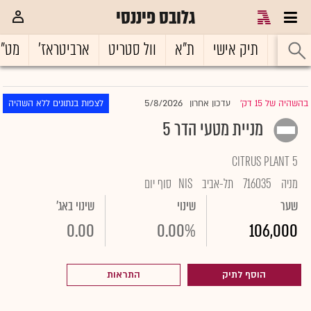
גלובס פיננסי
ראשי
תיק אישי
ת"א
וול סטריט
ארביטראז'
מט"
5/8/2026
בהשהיה של 15 דק'
עדכון אחרון
לצפות בנתונים ללא השהיה
|
מניית מטעי הדר 5
CITRUS PLANT 5
מניה
716035
תל-אביב
NIS
סוף יום
שער
שינוי
שינוי באג'
0.00
0.00%
106,000
הוסף לתיק
התראות