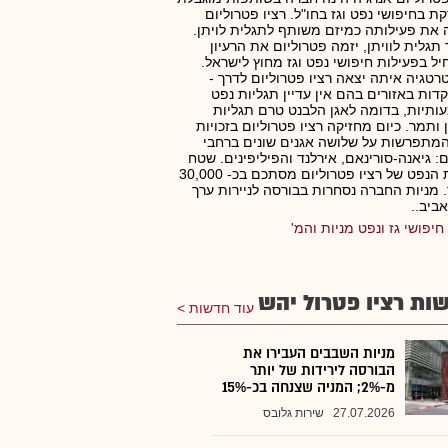
ת בחיפושי נפט וגז בחו"ל. רציו פטרוליום
את פעילותה כמיזם משותף לתגלית לויתן.
תגלית לוויתן, יזמה פטרוליום את הרעיון
ל בפעילות חיפושי נפט וגז מחוץ לישראל.
טגיה איתה יצאה רציו פטרוליום לדרך -
ות באזורים בהם אין עדיין תגליות נפט
תיות, בדומה לאגן הלבנט טרם תגליות
ן ותמר. כיום מחזיקה רציו פטרוליום בזכויות
מתפרשות על שלושה אגנים שונים ברחבי
: גיאנה-סורינאם, אירלנד והפיליפינים. שטח
זכויות הנפט של רציו פטרוליום מסתכם בכ- 30,000
 מניות החברה נסחרות בבורסה לניירות ערך
ביב..
חיפושי גז ונפט מניות והמ'
ות רציו פטרול יהש
עוד חדשות
מניות השבבים העבירו את
הבורסה לירידות של יותר
מ-2%; המניה שצנחה בכ-15%
27.07.2026
שירות גלובס