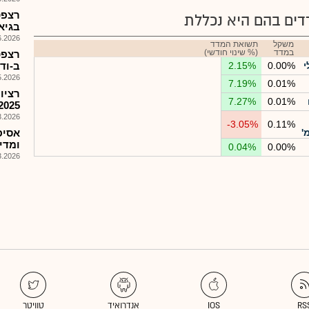
ים בהם היא נכללת
בגיאנ
026, 08:51
משקל
תשואת המדד
במדד
(% שינוי חודשי)
רצפט
י
0.00%
2.15%
ב-ודיצעוS פדבעפמן
026, 09:07
7.19%
0.01%
רציו
7.27%
0.01%
2025
026, 17:41
-3.05%
0.11%
'
ומדי
0.04%
0.00%
026, 09:01