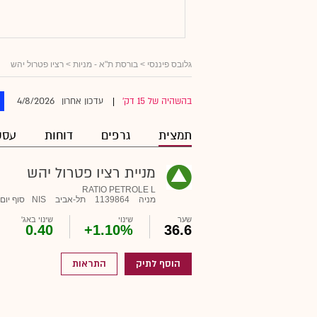
גלובס פיננסי
>
בורסת ת"א - מניות
> רציו פטרול יהש
4/8/2026
בהשהיה של 15 דק'
עדכון אחרון
|
תמצית
גרפים
דוחות
עסק
מניית רציו פטרול יהש
RATIO PETROLE L
מניה
1139864
תל-אביב
NIS
סוף יום
שער
שינוי
שינוי באג'
0.40
+1.10%
36.6
הוסף לתיק
התראות