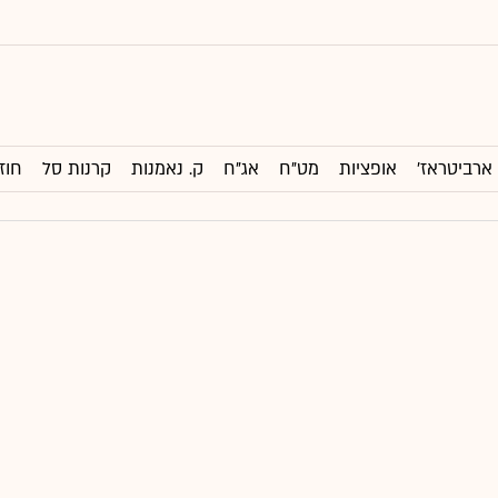
ארביטראז'
אופציות
מט"ח
אג"ח
ק. נאמנות
קרנות סל
חוז