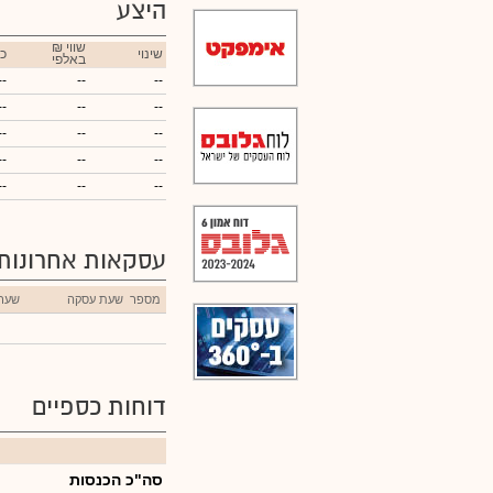
היצע
₪ שווי
שינוי
כ
באלפי
--
--
--
--
--
--
--
--
--
--
--
--
--
--
--
עסקאות אחרונות
מספר
שעת עסקה
שער
דוחות כספיים
סה"כ הכנסות