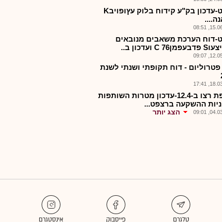
רצפט-עדכון בק"ע קידוח בלוק עץופויבK
ה....
15.06.2
-דוח הערכת משאבים מנובאים
C 76 ועדכון ב..
12.05.2
 פטרוליום - דוח תקופתי ושנתי לשנת
18.03.2
אסיפת רצו ב-12.4-עדכון מטרות השותפות
ניות ההשקעה ברצפט...
הצג יותר
04.03.2