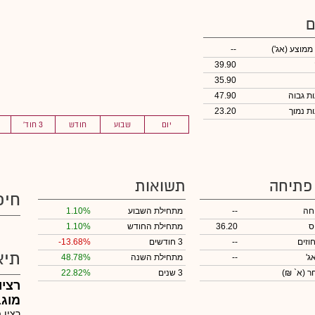
ם
 ממוצע
(אג')
--
39.90
35.90
47.90
23.20
יום
שבוע
חודש
3 חוד'
 פתיחה
תשואות
חיפ
חה
--
מתחילת השבוע
1.10%
ס
36.20
מתחילת החודש
1.10%
וזים
--
3 חודשים
-13.68%
תיא
ג'
--
מתחילת השנה
48.78%
חר
(א` ₪)
3 שנים
22.82%
רציו
מוג
רציו 