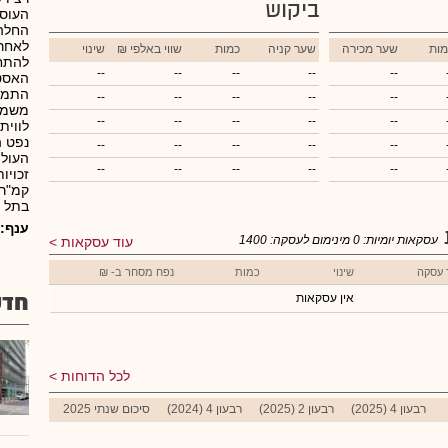
ביקוש
העוסק
החלה 
לאחר 
מות
שער מכירה
שער קניה
כמות
₪ שווי באלפי
שינוי
להתחי
--
--
--
--
--
האסטר
התמקד
--
--
--
--
--
משמעו
--
--
--
--
--
לווית
נפט ה
--
--
--
--
--
העולם
--
--
--
--
--
קמ"ר.
בתל א
ענף:
עסקאות יומיות:
0
מינימום לעסקה:
1400
עוד עסקאות
 עסקה
שינוי
כמות
נפח מסחר ב- ₪
חדש
אין עסקאות
לכל הדוחות
רבעון 4 (2025)
רבעון 2 (2025)
רבעון 4 (2024)
סיכום שנתי 2025