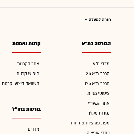
חזרה למעלה
הבורסה בת"א
קרנות נאמנות
מדדי ת"א
אתר הקרנות
הרכב ת"א 35
חיפוש קרנות
הרכב ת"א 125
השוואה ביצועי קרנות
ציטוטי מניות
אתר המעו"ף
בורסות בחו"ל
נגזרות מעו"ף
מפת פוזיציות פתוחות
מדדים
כתבי אופציה