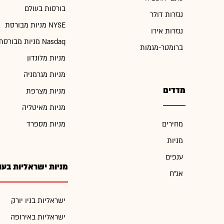
בורסות בעולם
נגזרות דולר
מניות מבורסת NYSE
נגזרות אירו
מניות מבורסת Nasdaq
ברומטר-מגמות
מניות מלונדון
מניות מגרמניה
מדדים
מניות מצרפת
מניות מאיטליה
מחירים
מניות מספרד
מניות
ענפים
מניות ישראליות בעו
אג"ח
ישראליות בניו יורק
ישראליות באירופה