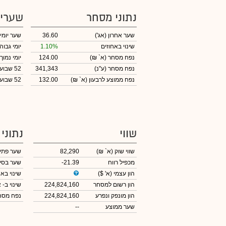
נתוני מסחר
שערי
שער אחרון
(אג')
36.60
שער יומי
שינוי באחוזים
1.10%
יומי גבוה
נפח מסחר
(א` ₪)
124.00
יומי נמוך
נפח מסחר
(ע"נ)
341,343
52 שבועות גבוה
נפח ממוצע לרבעון (א` ₪)
132.00
52 שבועות נמוך
שווי
נתוני
שווי שוק
(א` ₪)
82,290
שער פתי
מכפיל רווח
-21.39
שער בסי
הון עצמי
(א' $)
שינוי באח
הון רשום למסחר
224,824,160
שינוי
ב- א
הון מונפק ונפרע
224,824,160
נפח מס
שער ממוצע
--