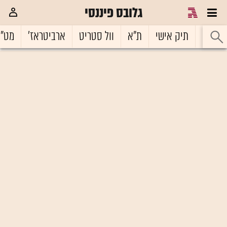
גלובס פיננסי
ראשי
תיק אישי
ת"א
וול סטריט
ארביטראז'
מט"