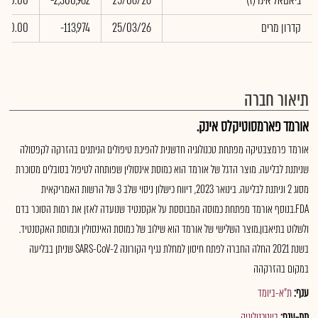
(ביאםאל אינו'(ז
25/06/26
-2,300,962
0.00
קדרון מרים
25/03/26
-113,974
0.00
תיאור חברה
אורמד פארמסוטיקלס אינק.
אורמד פרמצבטיקה מפתחת טכנולוגיה חדשנית להפיכת טיפולים הניתנים בהזרקה לקפסולה
שניתנת לבליעה. מוצר הדגל של אורמד הוא כמוסת אינסולין שפותחה לטיפול בסובלים מסוכרת
מסוג 2 וניתנת לבליעה. בינואר 2023, דיווח כישלון ניסוי שלב 3 של הרשות האמריקאית
FDA.בנוסף אורמד מפתחת כמוסה המבוססת על אקסנטיד שנועדה לאזן את רמות הסוכר בדם
ולשלוט בתיאבון.מוצר השלישי של אורמד הוא שילוב של כמוסת האינסולין וכמוסת האקסנטיד.
בשנת 2021 החלה החברה לפתח חיסון למחלת נגיף הקורונה SARS-CoV-2 שניתן בבליעה
במקום בהזרקהה
ענף:
ת"א-ביומד
תת-ענף:
ביוטכנולוגיה