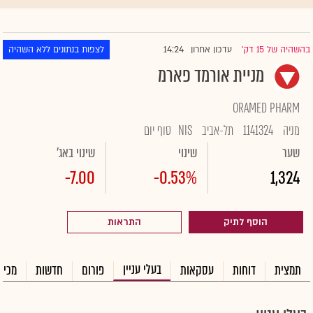
14:24
בהשהיה של 15 דק'
עדכון אחרון
לצפות בנתונים ללא השהיה
|
מניית אורמד פארמ
ORAMED PHARM
מניה
1141324
תל-אביב
NIS
סוף יום
שער
שינוי
שינוי באג'
-7.00
-0.53%
1,324
הוסף לתיק
התראות
בעלי עניין
תמצית
דוחות
עסקאות
פורום
חדשות
מכיר