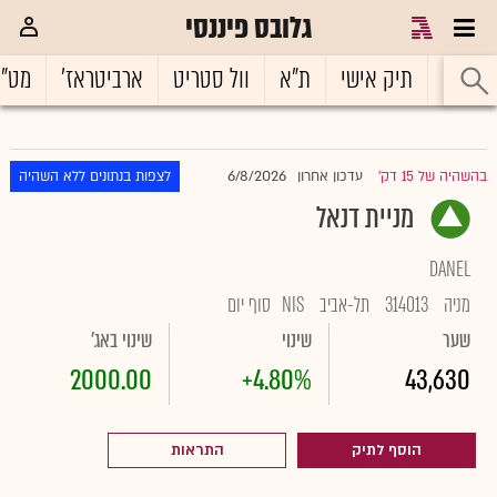
גלובס פיננסי
ראשי
תיק אישי
ת"א
וול סטריט
ארביטראז'
מט"
6/8/2026
בהשהיה של 15 דק'
עדכון אחרון
לצפות בנתונים ללא השהיה
|
מניית דנאל
DANEL
מניה
314013
תל-אביב
NIS
סוף יום
שער
שינוי
שינוי באג'
2000.00
+4.80%
43,630
הוסף לתיק
התראות