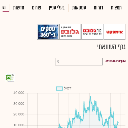
מכי
תמצית
דוחות
עסקאות
בעלי עניין
פורום
חדשות
גרף השוואתי
הוסף מניה להשוואה