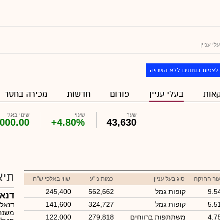
י עניין
לצפות בנתונים ללא השהיה
אות
בעלי עניין
פורום
חדשות
מכירה בחסר
שער
שינוי
שינוי באג'
000.00
+4.80%
43,630
תיא
ור החזקה
סוג בעל עניין
כמות ני"ע
שווי באלפי ש"ח
9.5
קופות גמל
562,662
245,400
דנאל
5.5
קופות גמל
324,727
141,600
4.7
משתתפות ברווחים
279,818
122,000