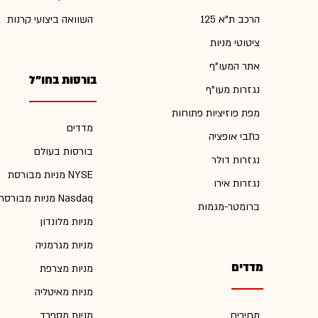
הרכב ת"א 125
השוואה ביצועי קרנות
ציטוטי מניות
אתר המעו"ף
בורסות בחו"ל
נגזרות מעו"ף
מפת פוזיציות פתוחות
מדדים
כתבי אופציה
בורסות בעולם
נגזרות דולר
מניות מבורסת NYSE
נגזרות אירו
מניות מבורסת Nasdaq
ברומטר-מגמות
מניות מלונדון
מניות מגרמניה
מדדים
מניות מצרפת
מניות מאיטליה
מחירים
מניות מספרד