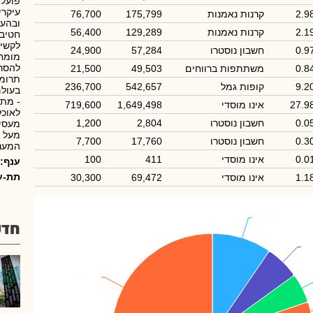
פועלת
עיקרי
2.9
קרנות נאמנות
175,799
76,700
ובהעס
2.1
קרנות נאמנות
129,289
56,400
חטיבת
לקשיש
0.9
חשבון נוסטרו
57,284
24,900
מומחי
להסרת
0.8
משתתפות ברווחים
49,503
21,500
תרומו
9.2
קופות גמל
542,657
236,700
בעולם
- מתן
27.9
אינו מוסדי
1,649,498
719,600
לאוכל
0.0
חשבון נוסטרו
2,804
1,200
0.3
חשבון נוסטרו
17,760
7,700
המעני
0.0
אינו מוסדי
411
100
ענף:
תת-ע
1.1
אינו מוסדי
69,472
30,300
נורה-ק.גמל
נורה-ק.גמל
: 9.54%
: 9.54%
חדש
ציבור
ציבור
: 34.50%
: 34.50%