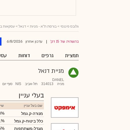
גלובס פיננסי
>
בורסת ת"א - מניות
>
דנאל
> עסקאות בעל
6/8/2026
בהשהיה של 15 דק'
עדכון אחרון
|
תמצית
גרפים
דוחות
עסק
מניית דנאל
DANEL
מניה
314013
תל-אביב
NIS
סוף יום
בעלי עניין
שם בעל עניין
שיע
4%
מנורה-ק.גמל
1%
כלל ביטוח-ק.גמל
5%
מגדל-משתתפות