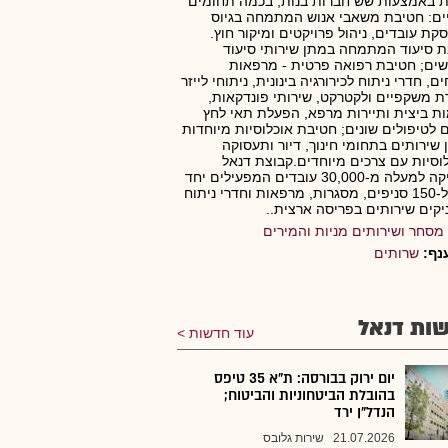
 באמצעות שש חברות בנות, בכמה תחומים
ים: חטיבת משאבי אנוש המתמחה בגיוס
קת עובדים, ניהול פרויקטים ומיקור חוץ.
 סיעוד המתמחה במתן שירותי סיעוד
ים; חטיבת רפואה פרטית - מרפאות
ם, חדרי ניתוח לכירורגיה בינונית, ניתוחי לייזר
 משקפיים ולקטרקט, שירותי פונדקאות,
ת ביצית ותיירות מרפא, הפעלת תאי לחץ
 לטיפולים שונים; חטיבת אוכלוסיות מיוחדות
 שירותים בתחומי חינוך, דיור ותעסוקה
וסיות עם צרכים מיוחדים.קבוצת דנאל
מעסיקה למעלה מ-30,000 עובדים המפעילים יחד
מעל ל-150 סניפים, מסגרות, מרפאות וחדרי ניתוח
קים שירותים בפריסה ארצית..
מסחר ושירותים מניות והמירים
נף:
שרותים
ות דנאל
עוד חדשות
יום ירוק בבורסה: ת"א 35 טיפס
בהובלת הביטחוניות והביטוח;
הנדל"ן ירד
21.07.2026
שירות גלובס