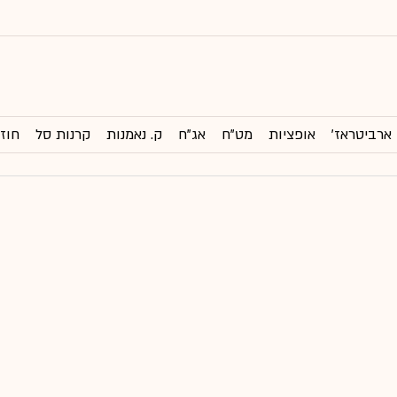
ארביטראז'
אופציות
מט"ח
אג"ח
ק. נאמנות
קרנות סל
חוזי