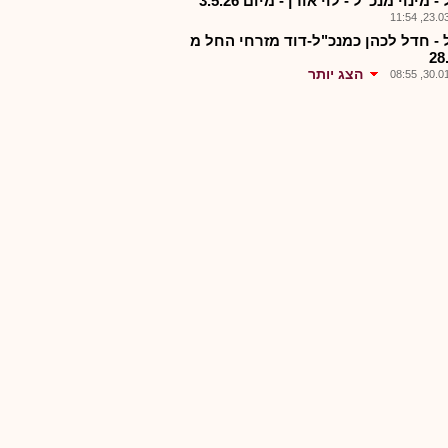
 מינוי מנכ"ל - לוי אורן - מיום 3.5.26
23.03.2
 - חדל לכהן כמנכ"ל-דוד מזרחי החל מ
28
הצג יותר
30.01.2