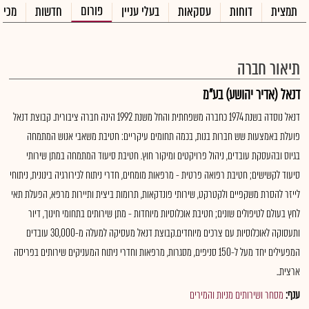
פורום
תמצית
דוחות
עסקאות
בעלי עניין
חדשות
מכיר
תיאור חברה
דנאל (אדיר יהושע) בע"מ
דנאל נוסדה בשנת 1974 כחברה משפחתית והחל משנת 1992 הינה חברה ציבורית. קבוצת דנאל
פועלת באמצעות שש חברות בנות, בכמה תחומים עיקריים: חטיבת משאבי אנוש המתמחה
בגיוס ובהעסקת עובדים, ניהול פרויקטים ומיקור חוץ. חטיבת סיעוד המתמחה במתן שירותי
סיעוד לקשישים; חטיבת רפואה פרטית - מרפאות מומחים, חדרי ניתוח לכירורגיה בינונית, ניתוחי
לייזר להסרת משקפיים ולקטרקט, שירותי פונדקאות, תרומות ביצית ותיירות מרפא, הפעלת תאי
לחץ בעולם לטיפולים שונים; חטיבת אוכלוסיות מיוחדות - מתן שירותים בתחומי חינוך, דיור
ותעסוקה לאוכלוסיות עם צרכים מיוחדים.קבוצת דנאל מעסיקה למעלה מ-30,000 עובדים
המפעילים יחד מעל ל-150 סניפים, מסגרות, מרפאות וחדרי ניתוח המעניקים שירותים בפריסה
ארצית..
ענף:
מסחר ושירותים מניות והמירים