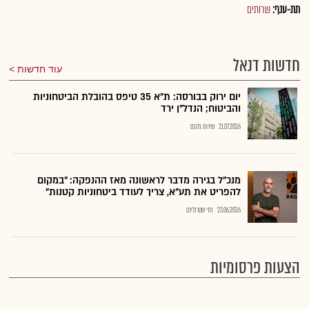
תת-ענף:
שרותים
חדשות דנאל
עוד חדשות
יום ירוק בבורסה: ת"א 35 טיפס בהובלת הביטחוניות
והביטוח; הנדל"ן ירד
21.07.2026
שירות גלובס
מנכ"ל בגירה מדבר לראשונה מאז ההנפקה: "במקום
להפריט את תע"א, צריך לעודד ביטחוניות קטנות"
23.06.2026
חזי שטרנליכט
הצעות פרסומיות