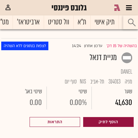
גלובס פיננסי
ראשי
תיק אישי
ת"א
וול סטריט
ארביטראז'
מט"
14:24
בהשהיה של 15 דק'
עדכון אחרון
לצפות בנתונים ללא השהיה
|
מניית דנאל
DANEL
מניה
314013
תל-אביב
NIS
סוף יום
שער
שינוי
שינוי באג'
0.00
0.00%
41,630
הוסף לתיק
התראות