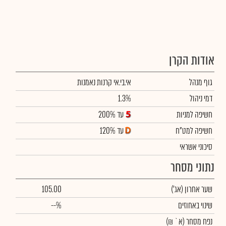
אודות הקרן
גוף מנהל
אי.בי.אי קרנות נאמנות
דמי ניהול
1.3%
חשיפה למניות
עד 200%
חשיפה למט"ח
עד 120%
סיכוני אשראי
נתוני מסחר
שער אחרון
(אג')
105.00
שינוי באחוזים
--%
נפח מסחר
(א` ₪)