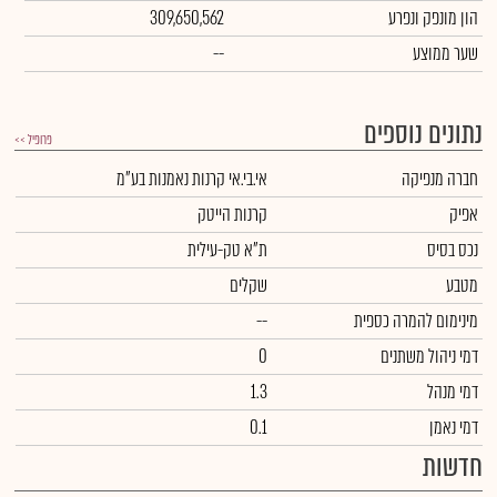
הון מונפק ונפרע
309,650,562
שער ממוצע
--
נתונים נוספים
פרופיל >>
חברה מנפיקה
אי.בי.אי קרנות נאמנות בע"מ
אפיק
קרנות הייטק
נכס בסיס
ת"א טק-עילית
מטבע
שקלים
מינימום להמרה כספית
--
דמי ניהול משתנים
0
דמי מנהל
1.3
דמי נאמן
0.1
חדשות