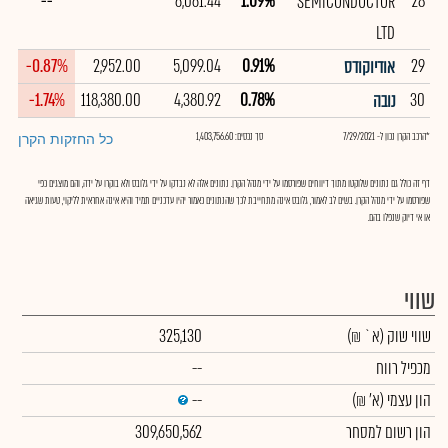
--
6,061.44
1.09%
28
SEMICONDUCTOR
LTD
-0.87%
2,952.00
5,099.04
0.91%
29
אודיוקודס
-1.74%
118,380.00
4,380.92
0.78%
30
נובה
*הרכב הקרן נכון ל- 7/29/2021
סך נכסים: 1,403,756.60
כל החזקות הקרן
דף זה כולל גם נתונים שלוקטו מתוך דיווחים שפורסמו על ידי מנהל הקרן. נתונים אלה לא נבדקו על ידי גלובס ולא בוקרו על ידה, והם מוצגים כפי
שפורסמו על ידי מנהל הקרן. בשים לב לאמור, גלובס אינה מתחייבת לכך שהנתונים כאמור יהיו עדכניים תמיד והיא אינה אחראית לליקוי, טעות שגיאה
או אי דיוק שנפלו בהם.
שווי
שווי שוק
(א` ₪)
325,130
מכפיל רווח
--
הון עצמי
(א' ₪)
--
הון רשום למסחר
309,650,562