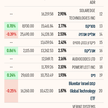
ADR
SOLAREDGE
--
16,219.58
2.90%
12
TECHNOLOGIES INC
0.70%
8,930.00
15,461.84
2.77%
13
מטריקס
-0.39%
25,490.00
14,128.38
2.53%
14
אנלייט אנרגיה
--
13,459.04
2.41%
15
פיקדון בבנק מסוים
0.86%
2,115.00
13,262.53
2.37%
16
אנרג'יקס
--
12,069.71
2.16%
17
AUDIOCODES LTD
--
11,709.26
2.10%
18
POWERFLEET INC
0.24%
29,610.00
10,753.49
1.93%
19
נייס
קסם Bluestar Israel
-0.25%
16,260.00
10,422.00
1.87%
20
Global Technology
ETF
VERINT SYSTEMS