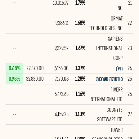
--
10,016.97
1.79%
21
INC
ORMAT
--
9,386.11
1.68%
22
TECHNOLOGIES INC
SAPIENS
--
9,329.52
1.67%
23
INTERNATIONAL
CORP
0.68%
22,370.00
7,656.00
1.37%
24
חילן
0.98%
32,830.00
7,170.08
1.28%
25
פורמולה מערכות
FIVERR
--
6,472.63
1.16%
26
INTERNATIONAL LTD
COGNYTE
--
6,159.23
1.10%
27
SOFTWARE LTD
TOWER