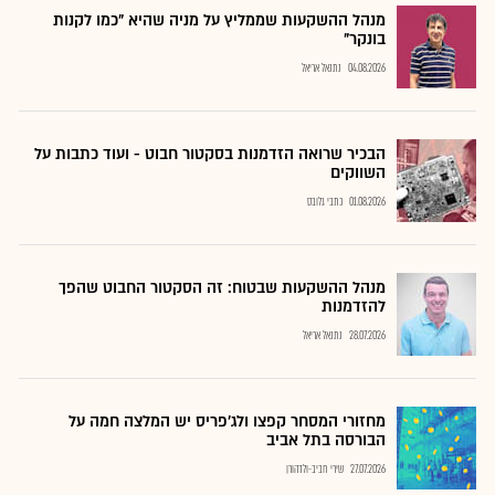
מנהל ההשקעות שממליץ על מניה שהיא "כמו לקנות
בונקר"
04.08.2026
נתנאל אריאל
הבכיר שרואה הזדמנות בסקטור חבוט - ועוד כתבות על
השווקים
01.08.2026
כתבי גלובס
מנהל ההשקעות שבטוח: זה הסקטור החבוט שהפך
להזדמנות
28.07.2026
נתנאל אריאל
מחזורי המסחר קפצו ולג'פריס יש המלצה חמה על
הבורסה בתל אביב
27.07.2026
שירי חביב-ולדהורן