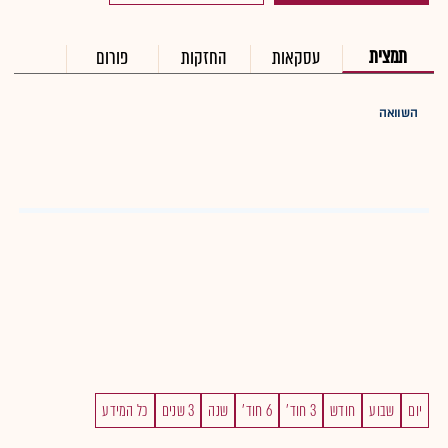
תמצית
עסקאות
החזקות
פורום
השוואה
יום
שבוע
חודש
3 חוד'
6 חוד'
שנה
3 שנים
כל המידע