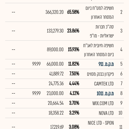
חשיפה למט''ח ביום
--
366,320.20
65.58%
2
המסחר האחרון
סה''כ חברות
--
133,279.30
23.86%
3
ישראליות - מו''פ
חשיפה חיובית לאג''ח
--
89,000.00
15.93%
4
ביום המסחר האחרון
--
99.99
66,000.00
11.82%
5
מ.ק.מ. 911
--
41,889.72
7.50%
6
פיקדון בבנק מסוים
--
24,775.36
4.44%
7
CAMTEK LTD
--
99.99
23,000.00
4.12%
8
מ.ק.מ. 1011
--
20,664.54
3.70%
9
WIX.COM LTD
--
18,358.22
3.29%
10
NOVA LTD
NICE LTD - SPON
--
17,219.69
3.08%
11