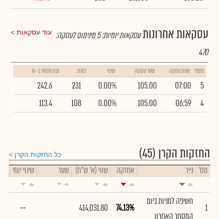
עסקאות אחרונות
עוד עסקאות
עסקאות יומיות:
5
מינימום לעסקה:
470
מספר
שעת עסקה
שער עסקה
שינוי
כמות
נפח מסחר ב- ₪
242.6
231
0.00%
105.00
07:00
5
113.4
108
0.00%
105.00
06:59
4
החזקות הקרן
(45)
כל החזקות הקרן
מס'
נייר
אחזקה
שווי (א' ש"ח)
שער
שינוי יומי
חשיפה למניות ביום
--
414,031.80
74.13%
1
המסחר האחרון