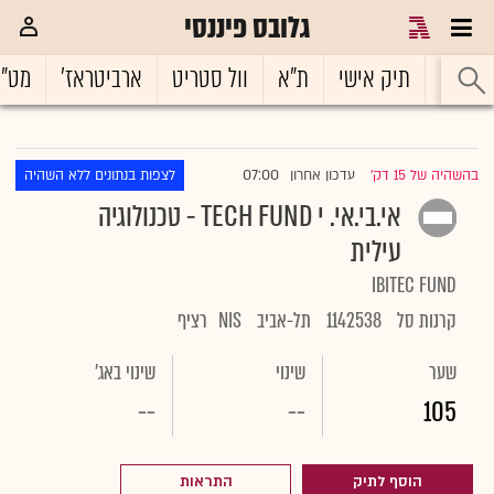
גלובס פיננסי
ראשי
תיק אישי
ת"א
וול סטריט
ארביטראז'
מט"
07:00
בהשהיה של 15 דק'
עדכון אחרון
לצפות בנתונים ללא השהיה
|
אי.בי.אי. י TECH FUND - טכנולוגיה
עילית
IBITEC FUND
קרנות סל
1142538
תל-אביב
NIS
רציף
שער
שינוי
שינוי באג'
--
--
105
הוסף לתיק
התראות