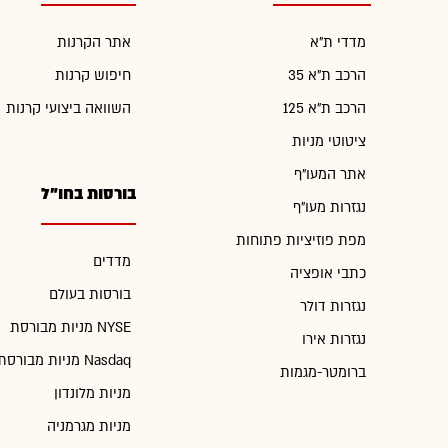
מדדי ת"א
אתר הקרנות
הרכב ת"א 35
חיפוש קרנות
הרכב ת"א 125
השוואה ביצועי קרנות
ציטוטי מניות
אתר המעו"ף
בורסות בחו"ל
נגזרות מעו"ף
מפת פוזיציות פתוחות
מדדים
כתבי אופציה
בורסות בעולם
נגזרות דולר
מניות מבורסת NYSE
נגזרות אירו
מניות מבורסת Nasdaq
ברומטר-מגמות
מניות מלונדון
מניות מגרמניה