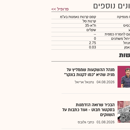
נים נוספים
פרופיל >>
 מנפיקה
קסם קרנות נאמנות בע"מ
קרנות סל
סיס
ת"א-35
שקלים
ום להמרה כספית
--
יהול משתנים
0
נהל
2.75
אמן
0.03
ות
מנהל ההשקעות שממליץ על
מניה שהיא "כמו לקנות בונקר"
04.08.2026
נתנאל אריאל
הבכיר שרואה הזדמנות
בסקטור חבוט - ועוד כתבות על
השווקים
01.08.2026
כתבי גלובס