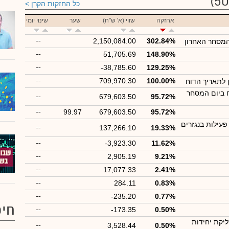
כל החזקות הקרן
אחזקה
שווי (א' ש"ח)
שער
שינוי יומי
--
2,150,084.00
302.84%
המסחר האחרון
--
51,705.69
148.90%
--
-38,785.60
129.25%
--
709,970.30
100.00%
ן לתאריך הדוח
 ביום המסחר
--
679,603.50
95.72%
--
99.97
679,603.50
95.72%
עילות בנגזרים
--
137,266.10
19.33%
--
-3,923.30
11.62%
--
2,905.19
9.21%
--
17,077.33
2.41%
--
284.11
0.83%
--
-235.20
0.77%
חיפ
--
-173.35
0.50%
יקת יחידות
--
3,528.44
0.50%