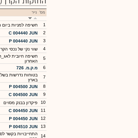
החזקות הקרן
(50)
מס'
נייר
1
חשיפה למניות ביום 
2
C 004440 JUN
3
P 004440 JUN
4
שווי נקי של נכסי הקר
חשיפה חיובית לאג_ח
5
האחרון
6
מ.ק.מ. 726
בטוחות נדרשות בשל פ
7
בארץ
8
P 004500 JUN
9
C 004500 JUN
10
פיקדון בבנק מסוים
11
C 004450 JUN
12
P 004450 JUN
13
P 004510 JUN
התחייבויות בקשר לסל
14