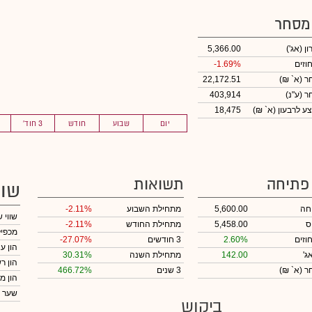
 מסחר
ון
(אג')
5,366.00
וזים
-1.69%
חר
(א` ₪)
22,172.51
חר
(ע"נ)
403,914
ע לרבעון (א` ₪)
18,475
יום
שבוע
חודש
3 חוד'
 פתיחה
תשואות
שוו
חה
5,600.00
מתחילת השבוע
-2.11%
שווי 
ס
5,458.00
מתחילת החודש
-2.11%
מכפיל
וזים
2.60%
3 חודשים
-27.07%
הון ע
ג'
142.00
מתחילת השנה
30.31%
הון ר
חר
(א` ₪)
3 שנים
466.72%
הון מ
שער 
ביקוש