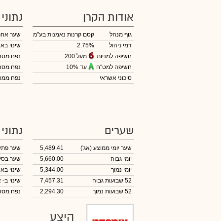
אודות הקרן
נתוני
גוף מנהל
קסם קרנות נאמנות בע"מ
שער אחר
דמי ניהול
2.75%
שינוי באח
מעל 200
חשיפה למניות
נפח מס
עד 10%
חשיפה למט"ח
נפח מס
סיכוני אשראי
נפח ממוצ
שערים
נתוני
שער יומי ממוצע
(אג')
5,489.41
שער פתי
יומי גבוה
5,660.00
שער בסי
יומי נמוך
5,344.00
שינוי באח
52 שבועות גבוה
7,457.31
שינוי
ב- א
52 שבועות נמוך
2,294.30
נפח מס
היצע