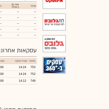
₪ שווי
שינוי
כ
באלפי
--
--
--
--
--
--
--
--
--
--
--
--
--
--
--
עסקאות אחרונ
מספר
שעת עסקה
שער
.00
14:24
753
.00
14:24
752
.00
14:12
749