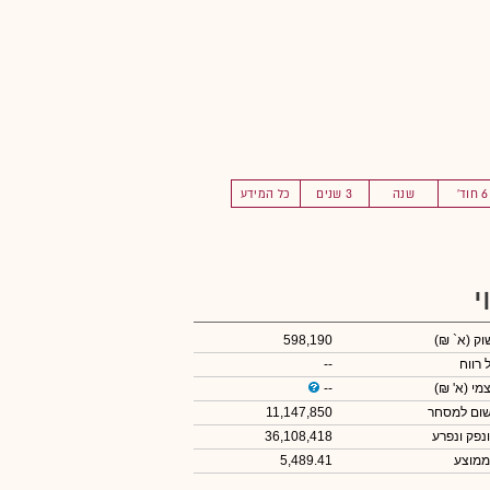
6 חוד'
שנה
3 שנים
כל המידע
י
שוק
(א` ₪)
598,190
 רווח
--
צמי
(א' ₪)
--
שום למסחר
11,147,850
ונפק ונפרע
36,108,418
ממוצע
5,489.41