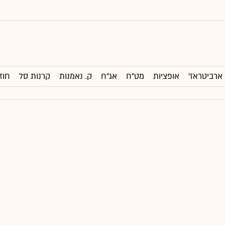
ארביטראז'
אופציות
מט"ח
אג"ח
ק. נאמנות
קרנות סל
חוז