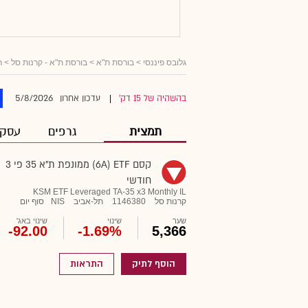
גלובס פיננסי
> בורסת ת"א >
בורסת ת"א - קרנות סל
>
ר
5/8/2026
בהשהיה של 15 דק'
עדכון אחרון
|
תמצית
גרפים
עסקא
קסם 6A) ETF) ממונפת ת"א 35 פי 3
חודשי
KSM ETF Leveraged TA-35 x3 Monthly IL
קרנות סל
1146380
תל-אביב
NIS
סוף יום
שער
שינוי
שינוי באג'
-92.00
-1.69%
5,366
הוסף לתיק
התראות