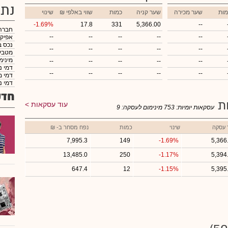
נתו
מות
שער מכירה
שער קניה
כמות
₪ שווי באלפי
שינוי
-1.69%
17.8
331
5,366.00
--
חברה
--
--
--
--
--
אפיק
נכס ב
--
--
--
--
--
מטבע
מינימ
--
--
--
--
--
דמי נ
--
--
--
--
--
דמי מ
דמי נ
חדש
ות
עוד עסקאות
עסקאות יומיות:
753
מינימום לעסקה:
9
 עסקה
שינוי
כמות
נפח מסחר ב- ₪
7,995.3
149
-1.69%
5,366
13,485.0
250
-1.17%
5,394
647.4
12
-1.15%
5,395