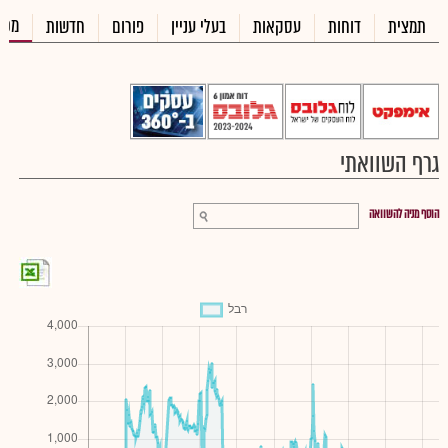
מכי
תמצית
דוחות
עסקאות
בעלי עניין
פורום
חדשות
גרף השוואתי
הוסף מניה להשוואה