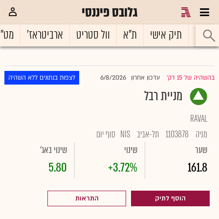
גלובס פיננסי
ראשי
תיק אישי
ת"א
וול סטריט
ארביטראז'
מט"
6/8/2026
בהשהיה של 15 דק'
עדכון אחרון
לצפות בנתונים ללא השהיה
|
מניית רבל
RAVAL
מניה
1103878
תל-אביב
NIS
סוף יום
שער
שינוי
שינוי באג'
5.80
+3.72%
161.8
הוסף לתיק
התראות