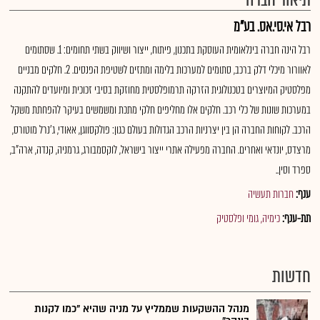
תיאור חברה
רבל אי.סי.אס. בע"מ
רבל הינה חברה בינלאומית העוסקת בתכנון, פיתוח, ייצור ושיווק בשתי תחומים: 1. שסתומים
לאוורור מיכלי דלק ברכב, סתומים למערכות בלימה ומתזים לשטיפת הפנסים. 2. חלקים מבניים
מפלסטיק המיוצרים בטכנולוגית הזרקה תרמופלסטית מחוזקת בסיבי זכוכית ומיועדים להתקנה
במערכות שונות של כלי רכב. חלקים אלו מחליפים חלקי מתכת ומשמשים בעיקר להפחתת משקל
הרכב. לקוחות החברה הן בין יצרניות הרכב הגדולות בעולם כגון: פולקסווגן, אאודי, ג'נרל מוטורס,
מרצדס, יונדאי ואחרים. החברה מפעילה אתרי ייצור בישראל, לוקסמבורג, גרמניה, קנדה, ארה"ב,
ספרד וסין..
ענף:
חברות תעשיה
תת-ענף:
כימיה, גומי ופלסטיק
חדשות
מנהל ההשקעות שממליץ על מניה שהיא "כמו לקנות