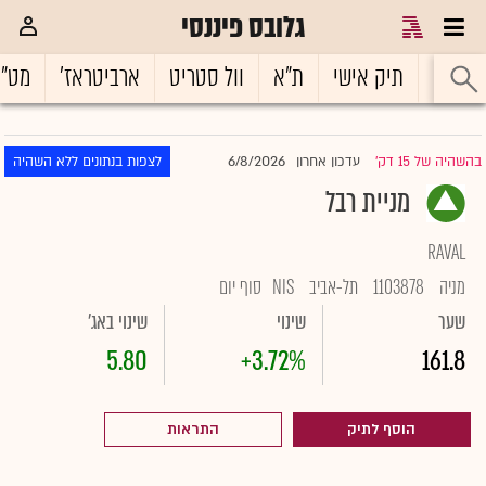
גלובס פיננסי
ראשי
תיק אישי
ת"א
וול סטריט
ארביטראז'
מט"
6/8/2026
בהשהיה של 15 דק'
עדכון אחרון
לצפות בנתונים ללא השהיה
|
מניית רבל
RAVAL
מניה
1103878
תל-אביב
NIS
סוף יום
שער
שינוי
שינוי באג'
5.80
+3.72%
161.8
הוסף לתיק
התראות