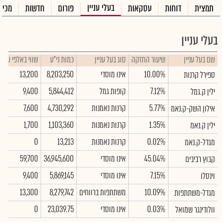
בעלי עניין
תמצית
דוחות
עסקאות
פורום
חדשות
מכיר
בעלי עניין
שם בעל עניין
שיעור החזקה
סוג בעל עניין
כמות ני"ע
שווי באלפי ש"ח
10.00%
אינו מוסדי
8,203,250
13,200
ספירל קרנות
7.12%
קופות גמל
5,844,412
9,400
ילין ק.גמל
5.77%
קרנות נאמנות
4,730,292
7,600
אילון השק-ק.נאמ
1.35%
קרנות נאמנות
1,103,360
1,700
ילין ק.נאמ
0.02%
קרנות נאמנות
13,213
0
מגדל-ק.נאמ
45.04%
אינו מוסדי
36,945,600
59,700
קבוץ רביבים
7.15%
אינו מוסדי
5,869,145
9,400
וינסלו
10.09%
משתתפות ברווחים
8,279,742
13,300
מגדל-משתתפות
0.03%
אינו מוסדי
23,039.75
0
וולודינגר שמואל