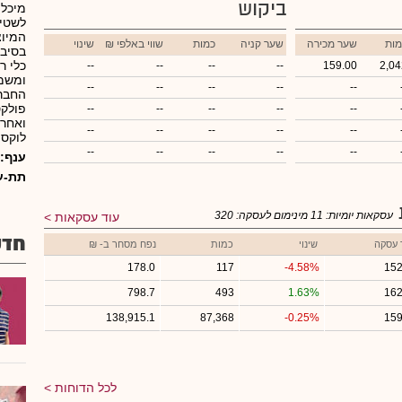
ביקוש
מיכלי
המיוצ
מות
שער מכירה
שער קניה
כמות
₪ שווי באלפי
שינוי
בסיבי
כלי ר
--
--
--
--
159.00
2,04
ומשמ
--
--
--
--
--
החברה
פולקס
--
--
--
--
--
ואחרי
--
--
--
--
--
לוקסמ
--
--
--
--
--
ענף:
תת-ע
עסקאות יומיות:
11
מינימום לעסקה:
320
עוד עסקאות
חדש
 עסקה
שינוי
כמות
נפח מסחר ב- ₪
178.0
117
-4.58%
152
798.7
493
1.63%
162
138,915.1
87,368
-0.25%
159
לכל הדוחות