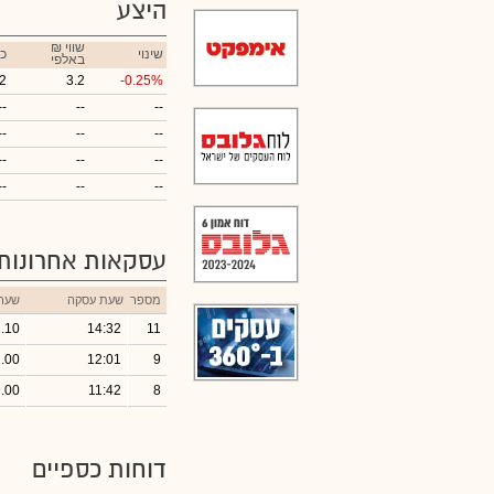
היצע
₪ שווי
שינוי
כ
באלפי
2
3.2
-0.25%
--
--
--
--
--
--
--
--
--
--
--
--
עסקאות אחרונות
מספר
שעת עסקה
שער
.10
14:32
11
.00
12:01
9
.00
11:42
8
דוחות כספיים