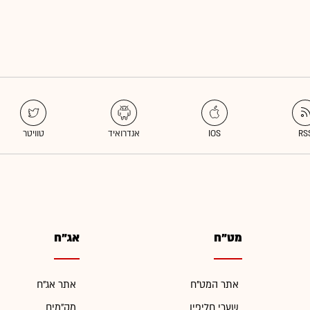
מט"ח
אג"ח
אתר המט"ח
אתר אג"ח
שערי חליפין
מק"מים