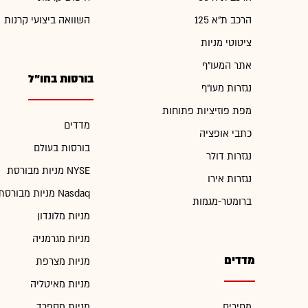
הרכב ת"א 125
השוואה ביצועי קרנות
ציטוטי מניות
אתר המעו"ף
בורסות בחו"ל
נגזרות מעו"ף
מפת פוזיציות פתוחות
מדדים
כתבי אופציה
בורסות בעולם
נגזרות דולר
מניות מבורסת NYSE
נגזרות אירו
מניות מבורסת Nasdaq
ברומטר-מגמות
מניות מלונדון
מניות מגרמניה
מדדים
מניות מצרפת
מניות מאיטליה
מחירים
מניות מספרד