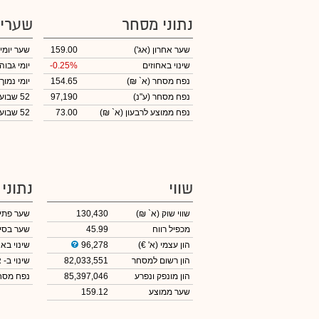
נתוני מסחר
שערי
שער אחרון
(אג')
159.00
שער יומי
שינוי באחוזים
-0.25%
יומי גבוה
נפח מסחר
(א` ₪)
154.65
יומי נמוך
נפח מסחר
(ע"נ)
97,190
52 שבועות גבוה
נפח ממוצע לרבעון (א` ₪)
73.00
52 שבועות נמוך
שווי
נתוני
שווי שוק
(א` ₪)
130,430
שער פתי
מכפיל רווח
45.99
שער בסי
הון עצמי
(א' €)
96,278
שינוי באח
הון רשום למסחר
82,033,551
שינוי
ב- א
הון מונפק ונפרע
85,397,046
נפח מס
שער ממוצע
159.12