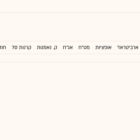
ארביטראז'
אופציות
מט"ח
אג"ח
ק. נאמנות
קרנות סל
חוז