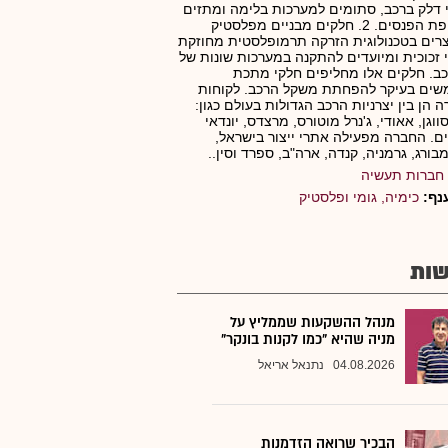
 דלק ברכב, סתומים למערכות בלימה ומתזים
לשטיפת הפנסים. 2. חלקים מבניים מפלסטיק
רים בטכנולוגית הזרקה תרמופלסטית מחוזקת
 זכוכית ומיועדים להתקנה במערכות שונות של
כב. חלקים אלו מחליפים חלקי מתכת
שים בעיקר להפחתת משקל הרכב. לקוחות
 הן בין יצרניות הרכב הגדולות בעולם כגון:
ווגן, אאודי, ג'נרל מוטורס, מרצדס, יונדאי
ם. החברה מפעילה אתרי ייצור בישראל,
בורג, גרמניה, קנדה, ארה"ב, ספרד וסין..
חברות תעשיה
נף:
כימיה, גומי ופלסטיק
ות
מנהל ההשקעות שממליץ על
מניה שהיא "כמו לקנות בונקר"
04.08.2026
נתנאל אריאל
הבכיר שרואה הזדמנות