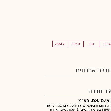
6 חוד'
שנה
3 שנים
כל המידע
ושים אחרונים
ור חברה
אי.סי.אס. בע"מ
ינה חברה בינלאומית העוסקת בתכנון, פיתוח,
ייצור ושיווק בשתי תחומים: 1. שסתומים לאוורור