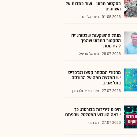
בסקטור חבוט - ועוד כתבות על
השווקים
01.08.2026
כתבי גלובס
מנהל ההשקעות שבטוח: זה
הסקטור החבוט שהפך
להזדמנות
28.07.2026
נתנאל אריאל
מחזורי המסחר קפצו ולג'פריס
יש המלצה חמה על הבורסה
בתל אביב
27.07.2026
שירי חביב-ולדהורן
היכונו לירידות בבורסה: כך
ייראה השבוע המטלטל שבפתח
27.07.2026
רם מורי