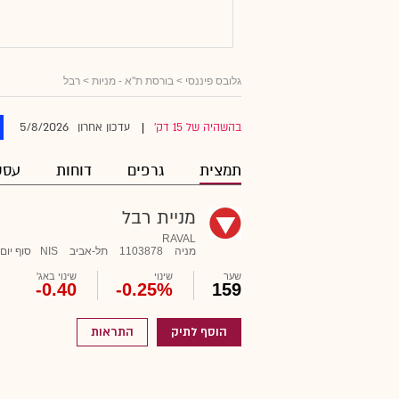
גלובס פיננסי
>
בורסת ת"א - מניות
> רבל
5/8/2026
בהשהיה של 15 דק'
עדכון אחרון
|
תמצית
גרפים
דוחות
עסק
מניית רבל
RAVAL
מניה
1103878
תל-אביב
NIS
סוף יום
שער
שינוי
שינוי באג'
-0.40
-0.25%
159
הוסף לתיק
התראות