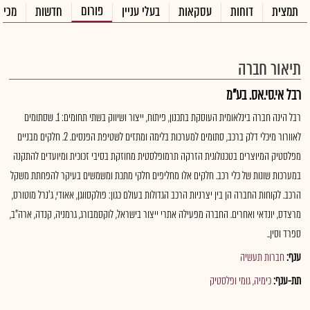
פורום
תמצית
דוחות
עסקאות
בעלי עניין
חדשות
מכיר
תיאור חברה
רבל אי.סי.אס. בע"מ
רבל הינה חברה בינלאומית העוסקת בתכנון, פיתוח, ייצור ושיווק בשתי תחומים: 1. שסתומים
לאוורור מיכלי דלק ברכב, סתומים למערכות בלימה ומתזים לשטיפת הפנסים. 2. חלקים מבניים
מפלסטיק המיוצרים בטכנולוגית הזרקה תרמופלסטית מחוזקת בסיבי זכוכית ומיועדים להתקנה
במערכות שונות של כלי רכב. חלקים אלו מחליפים חלקי מתכת ומשמשים בעיקר להפחתת משקל
הרכב. לקוחות החברה הן בין יצרניות הרכב הגדולות בעולם כגון: פולקסווגן, אאודי, ג'נרל מוטורס,
מרצדס, יונדאי ואחרים. החברה מפעילה אתרי ייצור בישראל, לוקסמבורג, גרמניה, קנדה, ארה"ב,
ספרד וסין..
ענף:
חברות תעשיה
תת-ענף:
כימיה, גומי ופלסטיק