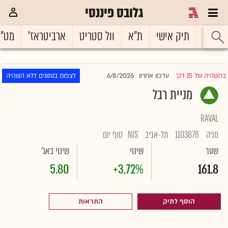
גלובס פיננסי
ראשי
תיק אישי
ת"א
וול סטריט
ארביטראז'
מט"
6/8/2026
בהשהיה של 15 דק'
עדכון אחרון
לצפות בנתונים ללא השהיה
|
מניית רבל
RAVAL
מניה
1103878
תל-אביב
NIS
סוף יום
שער
שינוי
שינוי באג'
5.80
+3.72%
161.8
הוסף לתיק
התראות