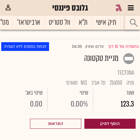
גלובס פיננסי
ראשי
תיק אישי
ת"א
וול סטריט
ארביטראז'
מט"
06:35
בהשהיה של 15 דק'
עדכון אחרון
לצפות בנתונים ללא השהיה
|
מניית טקטונה
TECTONA
מניה
216010
תל-אביב
NIS
תאורטי
שער
שינוי
שינוי באג'
0.00
0.00%
123.3
הוסף לתיק
התראות