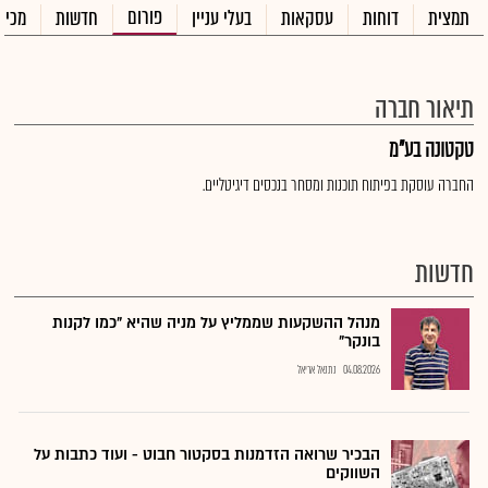
פורום
תמצית
דוחות
עסקאות
בעלי עניין
חדשות
מכיר
תיאור חברה
טקטונה בע"מ
החברה עוסקת בפיתוח תוכנות ומסחר בנכסים דיגיטליים.
חדשות
מנהל ההשקעות שממליץ על מניה שהיא "כמו לקנות
בונקר"
04.08.2026
נתנאל אריאל
הבכיר שרואה הזדמנות בסקטור חבוט - ועוד כתבות על
השווקים