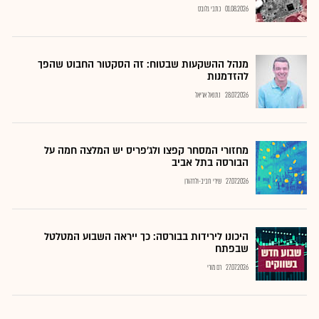
01.08.2026
כתבי גלובס
מנהל ההשקעות שבטוח: זה הסקטור החבוט שהפך
להזדמנות
28.07.2026
נתנאל אריאל
מחזורי המסחר קפצו ולג'פריס יש המלצה חמה על
הבורסה בתל אביב
27.07.2026
שירי חביב-ולדהורן
היכונו לירידות בבורסה: כך ייראה השבוע המטלטל
שבפתח
27.07.2026
רם מורי