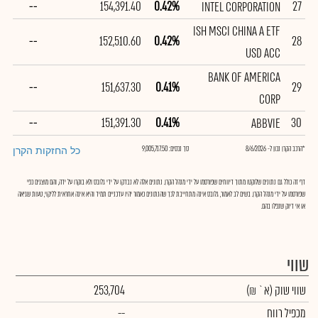
--
154,391.40
0.42%
27
INTEL CORPORATION
ISH MSCI CHINA A ETF
--
152,510.60
0.42%
28
USD ACC
BANK OF AMERICA
--
151,637.30
0.41%
29
CORP
--
151,391.30
0.41%
30
ABBVIE
*הרכב הקרן נכון ל- 8/6/2026
סך נכסים: 9,005,717.50
כל החזקות הקרן
דף זה כולל גם נתונים שלוקטו מתוך דיווחים שפורסמו על ידי מנהל הקרן. נתונים אלה לא נבדקו על ידי גלובס ולא בוקרו על ידה, והם מוצגים כפי
שפורסמו על ידי מנהל הקרן. בשים לב לאמור, גלובס אינה מתחייבת לכך שהנתונים כאמור יהיו עדכניים תמיד והיא אינה אחראית לליקוי, טעות שגיאה
או אי דיוק שנפלו בהם.
שווי
שווי שוק
(א` ₪)
253,704
מכפיל רווח
--