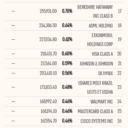
BERKSHIRE HATHAWAY
--
255,931.00
0.70%
17
INC CLASS B
--
234,386.50
0.64%
18
ASML HOLDING
EXXONMOBIL
--
227,034.80
0.62%
19
HOLDINGS CORP
--
218,451.70
0.60%
20
VISA CLASS A
--
217,164.00
0.59%
21
JOHNSON & JOHNSON
--
203,410.10
0.56%
22
SK HYNIX
ISHARES MSCI BRAZIL
--
173,833.40
0.48%
23
UCITS ET USDHA
--
168,992.40
0.46%
24
WALMART INC
--
168,194.10
0.46%
25
MASTERCARD CLASS A
--
167,554.70
0.46%
26
CISCO SYSTEMS INC