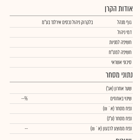
אודות הקרן
גוף מנהל
בלקרוק ניהול נכסים אירלנד בע"מ
דמי ניהול
חשיפה למניות
חשיפה למט"ח
סיכוני אשראי
נתוני מסחר
שער אחרון
(אג')
שינוי באחוזים
--%
נפח מסחר
(א` ₪)
נפח מסחר
(ע"נ)
נפח ממוצע לרבעון (א` ₪)
--