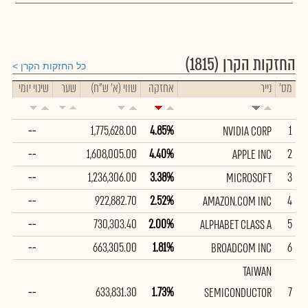
החזקות הקרן
(1815)
כל החזקות הקרן
מס'
נייר
אחזקה
שווי (א' ש"ח)
שער
שינוי יומי
--
1,775,628.00
4.85%
1
NVIDIA CORP
--
1,608,005.00
4.40%
2
APPLE INC
--
1,236,306.00
3.38%
3
MICROSOFT
--
922,882.70
2.52%
4
AMAZON.COM INC
--
730,303.40
2.00%
5
ALPHABET CLASS A
--
663,305.00
1.81%
6
BROADCOM INC
TAIWAN
--
633,831.30
1.73%
7
SEMICONDUCTOR