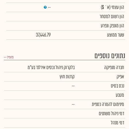
הון עצמי
(א` $)
--
הון רשום למסחר
הון מונפק ונפרע
שער ממוצע
37,446.79
נתונים נוספים
פרופיל >>
חברה מנפיקה
בלקרוק ניהול נכסים אירלנד בע"מ
אפיק
קרנות חוץ
נכס בסיס
--
מטבע
מינימום להמרה כספית
--
דמי ניהול משתנים
דמי מנהל