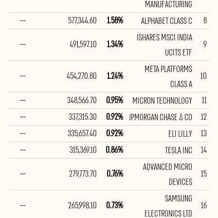
MANUFACTURING
--
577,344.60
1.58%
8
ALPHABET CLASS C
ISHARES MSCI INDIA
--
491,597.10
1.34%
9
UCITS ETF
META PLATFORMS
--
454,270.80
1.24%
10
CLASS A
--
348,566.70
0.95%
11
MICRON TECHNOLOGY
--
337,315.30
0.92%
12
JPMORGAN CHASE & CO
--
335,657.40
0.92%
13
ELI LILLY
--
315,369.10
0.86%
14
TESLA INC
ADVANCED MICRO
--
279,773.70
0.76%
15
DEVICES
SAMSUNG
--
265,998.10
0.73%
16
ELECTRONICS LTD