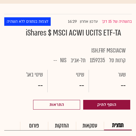
16:29
בהשהיה של 15 דק'
עדכון אחרון
לצפות בנתונים ללא השהיה
|
iShares $ MSCI ACWI UCITS ETF-TA
ISH.FRF MSCIACW
קרנות סל
1159235
תל-אביב
NIS
--
שער
שינוי
שינוי באג'
--
--
--
הוסף לתיק
התראות
תמצית
עסקאות
החזקות
פורום