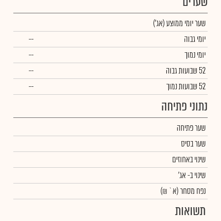
שערים
שער יומי ממוצע
(אג')
יומי גבוה
--
יומי נמוך
--
52 שבועות גבוה
--
52 שבועות נמוך
--
נתוני פתיחה
שער פתיחה
שער בסיס
שינוי באחוזים
שינוי
ב- אג'
נפח מסחר
(א` ₪)
תשואות