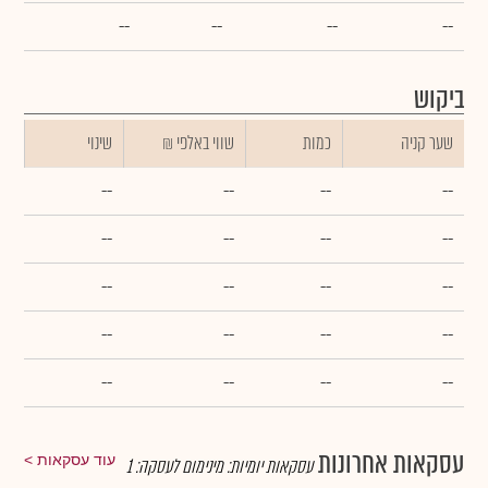
--
--
--
--
ביקוש
שער קניה
כמות
₪ שווי באלפי
שינוי
--
--
--
--
--
--
--
--
--
--
--
--
--
--
--
--
--
--
--
--
עסקאות אחרונות
עוד עסקאות
עסקאות יומיות:
מינימום לעסקה:
1