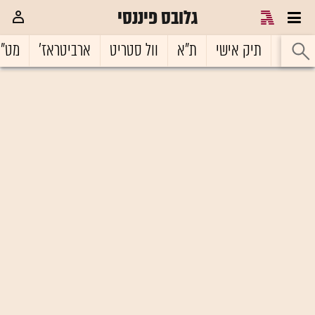
גלובס פיננסי
ראשי
תיק אישי
ת"א
וול סטריט
ארביטראז'
מט"