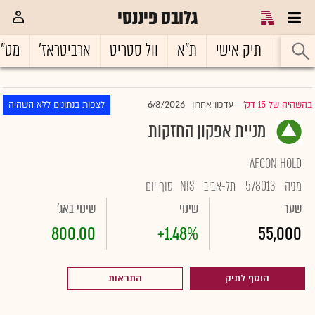
גלובס פיננסי
ראשי
תיק אישי
ת"א
וול סטריט
ארביטראז'
מט"
6/8/2026
בהשהיה של 15 דק'
עדכון אחרון
לצפות בנתונים ללא השהיה
|
מניית אפקון החזקות
AFCON HOLD
מניה
578013
תל-אביב
NIS
סוף יום
שער
שינוי
שינוי באג'
800.00
+1.48%
55,000
הוסף לתיק
התראות