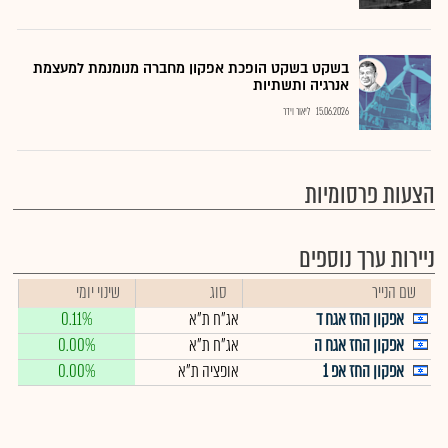
בשקט בשקט הופכת אפקון מחברה מנומנמת למעצמת
אנרגיה ותשתיות
15.06.2026
ליאור וידר
הצעות פרסומיות
ניירות ערך נוספים
שם הנייר
סוג
שינוי יומי
אפקון החז אגח ד
אג"ח ת"א
0.11%
אפקון החז אגח ה
אג"ח ת"א
0.00%
אפקון החז אפ 1
אופציה ת"א
0.00%