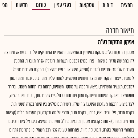
פורום
תמצית
דוחות
עסקאות
בעלי עניין
חדשות
מכיר
תיאור חברה
אפקון החזקות בע"מ
אפקון החזקות בע"מ עוסקת במישרין ובאמצעות התאגידים המוחזקים על ידה בישראל ומחוצה
לה, בחמישה מגזרי פעילות:- פרוייקטים למבנים ותשתיות: הנדסה אזרחית ובניה, התקנת
מערכות אלקטרו-מכניות למבנים (חשמל, מיזוג אוויר ואינסטלציה), התקנת מערכות חשמל
לתעשיה, ייצור והתקנה של מוצרי תשתית חשמליים למתח עליון, מתח בינוני/גבוה ומתח נמוך
למבנים, תעשיה ותשתיות, וביצוע והקמה של מתקני תשתיות, תחנות כח ותחנות משנה.- בקרה
ואוטומציה: אפקון מפתחת ומשווקת מגוון פתרונות טכנולוגיים למתח נמוך, בקרה ואוטומציה,
לצד ביצוע התקנת מערכות ואינטגרציה שלהן. השירותים כוללים בין היתר בקרה תעשייתית,
בקרת מבנה, גילוי וכיבוי אש, בטחון, בקרת חניה, חדרי שליטה ובקרה, וכן מערכות קר"מ (קריאת
מוני מים מרחוק).- סחר: קבוצת אפקון מייבאת מחו"ל, משווקת ומפיצה בישראל ציוד ורכיבים
בתחומי החשמל, בקרה, רובוטיקה, זיווד, פתרונות טעינה לכלי רכב חשמליים ופתרונות לתחום