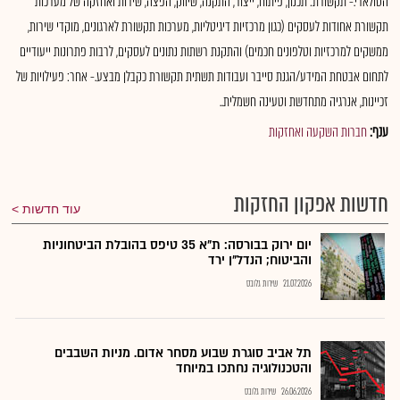
הסולארי.- תקשורת: תכנון, פיתוח, ייצור, התקנה, שיווק, הפצה, שירות ואחזקה של מערכות
תקשורת אחודות לעסקים (כגון מרכזיות דיגיטליות, מערכות תקשורת לארגונים, מוקדי שירות,
ממשקים למרכזיות וטלפונים חכמים) והתקנת רשתות נתונים לעסקים, לרבות פתרונות ייעודיים
לתחום אבטחת המידע/הגנת סייבר ועבודות תשתית תקשורת כקבלן מבצע.- אחר: פעילויות של
זכיינות, אנרגיה מתחדשת וטעינה חשמלית..
ענף:
חברות השקעה ואחזקות
חדשות אפקון החזקות
עוד חדשות
יום ירוק בבורסה: ת"א 35 טיפס בהובלת הביטחוניות
והביטוח; הנדל"ן ירד
21.07.2026
שירות גלובס
תל אביב סוגרת שבוע מסחר אדום. מניות השבבים
והטכנולוגיה נחתכו במיוחד
26.06.2026
שירות גלובס