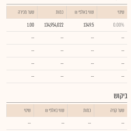
שינוי
₪ שווי באלפי
כמות
שער מכירה
1.00
134,954,022
1349.5
0.00%
--
--
--
--
--
--
--
--
--
--
--
--
--
--
--
--
ביקוש
שער קניה
כמות
₪ שווי באלפי
שינוי
--
--
--
--