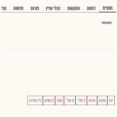
תמצית
דוחות
עסקאות
בעלי עניין
פורום
חדשות
מכיר
השוואה
יום
שבוע
חודש
3 חוד'
6 חוד'
שנה
3 שנים
כל המידע