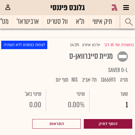
גלובס פיננסי
ראשי
תיק אישי
ת"א
וול סטריט
ארביטראז'
מט"
14:25
בהשהיה של 15 דק'
עדכון אחרון
לצפות בנתונים ללא השהיה
|
מניית סייברוואן-ס
SAVER O-L
מניה
1166693
תל-אביב
NIS
סוף יום
שער
שינוי
שינוי באג'
0.00
0.00%
1
הוסף לתיק
התראות