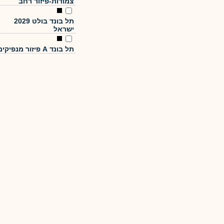
צמודות-פיזור רחב
תל בונד בולט 2029
ישראל
תל בונד A פיזור מנפיקים