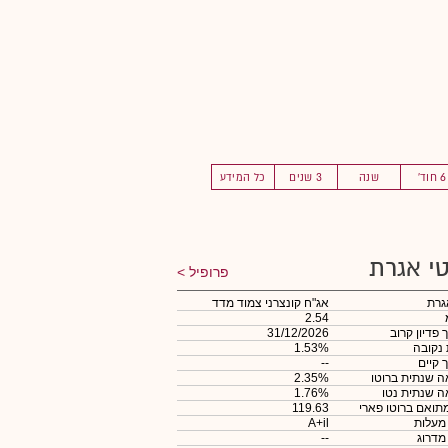
6 חוד'
שנה
3 שנים
כל המידע
י אגרת
פרופיל
גרת
אג"ח קונצרני צמוד מדד
2.54
 פדיון קרוב
31/12/2026
 נקובה
1.53%
 קיים
--
 שנתית ברוטו
2.35%
 שנתית נטו
1.76%
תואם ברוטו פארי
119.63
 מעלות
A+il
 מדרוג
--