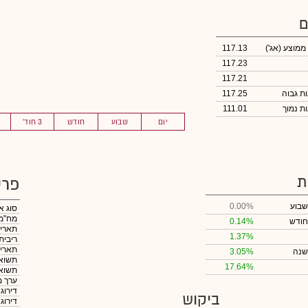
ם
 ממוצע
(אג')
117.13
117.23
117.21
117.25
111.01
יום
שבוע
חודש
3 חוד'
ת
פרט
שבוע
0.00%
סוג א
מח"מ
חודש
0.14%
תאריך
1.37%
ריבית
תאריך
שנה
3.05%
תשואה
17.64%
תשואה
ערך מ
דירוג
ביקוש
דירוג