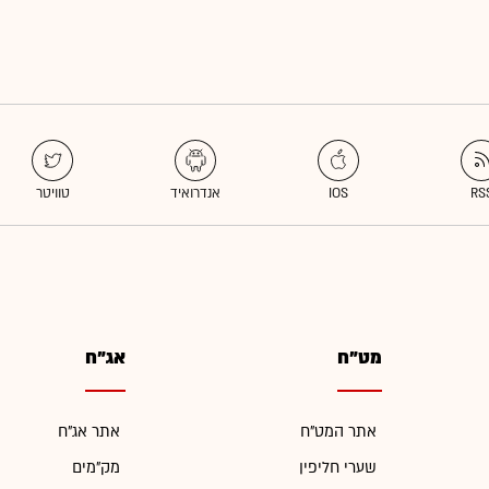
מט"ח
אג"ח
אתר המט"ח
אתר אג"ח
שערי חליפין
מק"מים