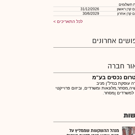
 תשלומים
 קרן ראשון
31/12/2026
 קרן אחרון
30/6/2029
לכל התאריכים
ושים אחרונים
ור חברה
רום נכסים בע"מ
 עוסקת בנדל"ן מניב
ה,מסחר,מלונאות ומשרדים, וביזום פרוייקטי
 למשרדים ןמסחר.
ות
מנהל ההשקעות שממליץ על