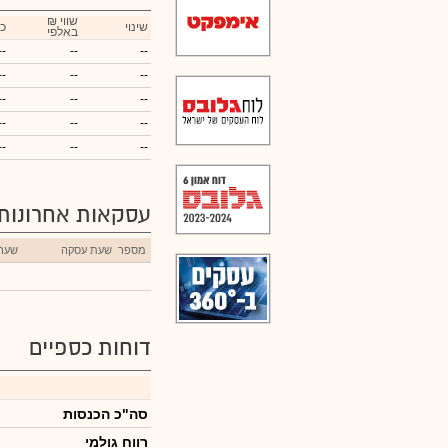
₪ שווי
שינוי
כ
באלפי
--
--
--
--
--
--
--
--
--
--
--
--
--
--
--
עסקאות אחרונות
מספר
שעת עסקה
שער
דוחות כספיים
סה"כ הכנסות
רווח גולמי