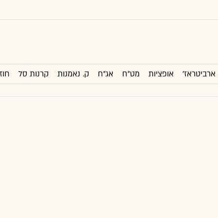
ארביטראז'
אופציות
מט"ח
אג"ח
ק. נאמנות
קרנות סל
חוז