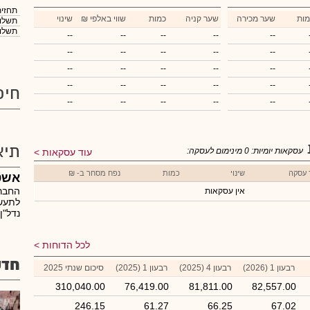
תחזית
מות
שער מכירה
שער קניה
כמות
₪ שווי באלפי
שינוי
תשלום
תשלום
--
--
--
--
--
--
--
--
--
--
--
--
--
--
--
--
--
--
--
--
חיפ
--
--
--
--
--
תיא
עסקאות יומיות:
0
מינימום לעסקה:
עוד עסקאות
 עסקה
שינוי
כמות
נפח מסחר ב- ₪
אשט
החברה
אין עסקאות
לתעשי
נדל"ן
לכל הדוחות
חדש
רבעון 1 (2026)
רבעון 4 (2025)
רבעון 1 (2025)
סיכום שנתי 2025
310,040.00
76,419.00
81,811.00
82,557.00
246.15
61.27
66.25
67.02