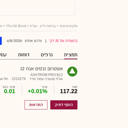
גלובס פיננסי
>
בורסת ת"א - אג"ח
>
All-Bond כללי
>
אג
6/8/2026
בהשהיה של 15 דק'
עדכון אחרון
|
תמצית
גרפים
דוחות
עסק
אשטרום נכסים אגח 12
ASHTROM PRO B12
אג"ח קונצרני צמוד מדד
2510279
תל-אב
שער
שינוי
שינוי באג'
0.01
+0.01%
117.22
הוסף לתיק
התראות