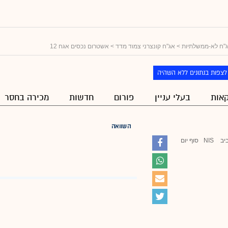
"ח לא-ממשלתיות
>
אג"ח קונצרני צמוד מדד
> אשטרום נכסים אגח 12
לצפות בנתונים ללא השהיה
אות
בעלי עניין
פורום
חדשות
מכירה בחסר
השוואה
יב
NIS
סוף יום