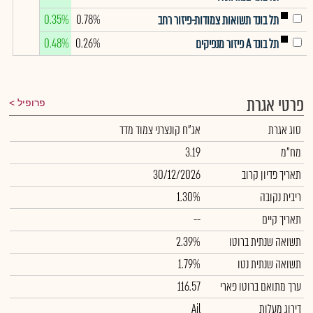
0.35%
0.78%
תל בונד תשואות צמודות-פיזור רחב
0.48%
0.26%
תל בונד A פיזור מנפיקים
פרטי אגרת
פרופיל
סוג אגרת
אג"ח קונצרני צמוד מדד
מח"מ
3.19
תאריך פדיון קרוב
30/12/2026
ריבית נקובה
1.30%
תאריך קיים
--
תשואה שנתית ברוטו
2.39%
תשואה שנתית נטו
1.79%
ערך מתואם ברוטו פארי
116.57
דירוג מעלות
Ail