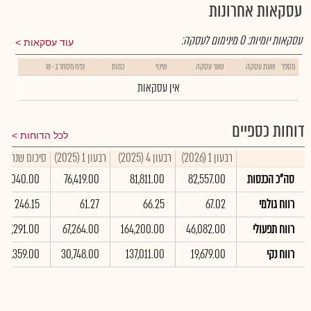
עסקאות אחרונות
עסקאות יומיות:
0
מינימום לעסקה:
עוד עסקאות
מספר
שעת עסקה
שער עסקה
שינוי
כמות
נפח מסחר ב- ₪
אין עסקאות
דוחות כספיים
לכל הדוחות
רבעון 1 (2026)
רבעון 4 (2025)
רבעון 1 (2025)
סיכום שנתי 2025
סה"כ הכנסות
82,557.00
81,811.00
76,419.00
10,040.00
רווח גולמי
67.02
66.25
61.27
246.15
רווח תפעולי
46,082.00
164,200.00
67,264.00
367,291.00
רווח נקי
19,679.00
137,011.00
30,748.00
231,359.00