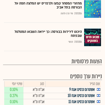
מחזורי המסחר קפצו ולג'פריס יש המלצה חמה על
הבורסה בתל אביב
27.07.2026
שירי חביב-ולדהורן
היכונו לירידות בבורסה: כך ייראה השבוע המטלטל
שבפתח
27.07.2026
רם מורי
הצעות פרסומיות
ניירות ערך נוספים
שם הנייר
סוג
שינוי יומי
אשטרום נכסים אגח 9
אג"ח ת"א
0.10%
אשטרום נכסים אגח 10
אג"ח ת"א
0.27%
אשטרום נכסים אגח 11
אג"ח ת"א
0.10%