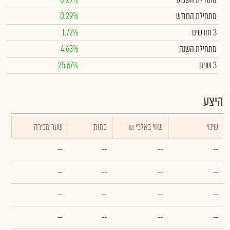
מתחילת החודש
0.29%
3 חודשים
1.72%
מתחילת השנה
4.63%
3 שנים
25.67%
היצע
שינוי
₪ שווי באלפי
כמות
שער מכירה
--
--
--
--
--
--
--
--
--
--
--
--
--
--
--
--