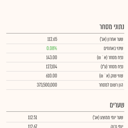
נתוני מסחר
שער אחרון
(אג')
112.65
שינוי באחוזים
0.08%
נפח מסחר
(א` ₪)
143.00
נפח מסחר
(ע"נ)
127,104
שווי שוק
(א` ₪)
610.00
הון רשום למסחר
373,500,000
שערים
שער יומי ממוצע
(אג')
112.51
יומי גבוה
112.67