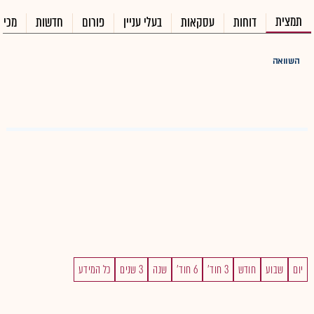
תמצית
דוחות
עסקאות
בעלי עניין
פורום
חדשות
מכיר
השוואה
יום
שבוע
חודש
3 חוד'
6 חוד'
שנה
3 שנים
כל המידע