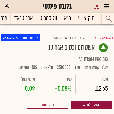
גלובס פיננסי
ראשי
תיק אישי
ת"א
וול סטריט
ארביטראז'
מט"
6/8/2026
בהשהיה של 15 דק'
עדכון אחרון
לצפות בנתונים ללא השהיה
|
אשטרום נכסים אגח 13
ASHTROM PRO B13
אג"ח קונצרני צמוד מדד
2510303
תל-אביב
NIS
סוף יום
שער
שינוי
שינוי באג'
0.09
+0.08%
112.65
הוסף לתיק
התראות