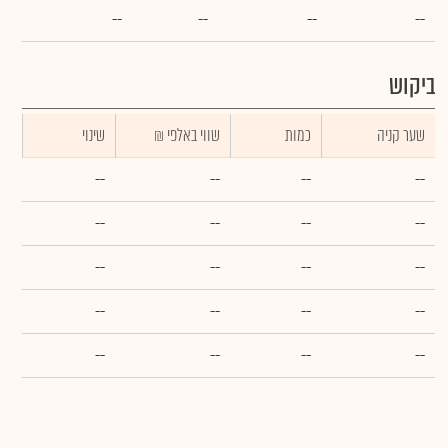
--
--
--
--
ביקוש
שער קניה
כמות
₪ שווי באלפי
שינוי
--
--
--
--
--
--
--
--
--
--
--
--
--
--
--
--
--
--
--
--