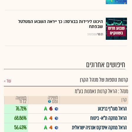
היכונו לירידות בבורסה: כך ייראה השבוע המטלטל
שבפתח
רם מורי
27.07.2026
חיפושים אחרונים
קרנות נוספות של מנהל הקרן
עוד
מנהל : הראל קרנות נאמנות בע"מ
חשיפה
תשואה
קרן
12 ח'
ומס
הראל מעו"ף בריבוע
76.71%
הראל מחקה ת"א- ביטוח
68.86%
הראל מחקה אינדקס אנרגיה ישראלית
56.43%