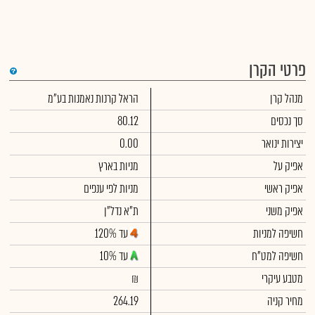
פרטי הקרן
די
מנהל קרן
הראל קרנות נאמנות בע"מ
שימ
תש
הק
סך נכסים
80.12
הכ
תש
יצירות ינואר
0.00
דמי
לסי
אפיק על
מניות בארץ
ניה
אפיק ראשי
מניות לפי ענפים
אפיק משני
ת"א נדל"ן
חשיפה למניות
עד 120%
חשיפה למט"ח
עד 10%
מטבע עיקרי
₪
מחיר קניה
264.19