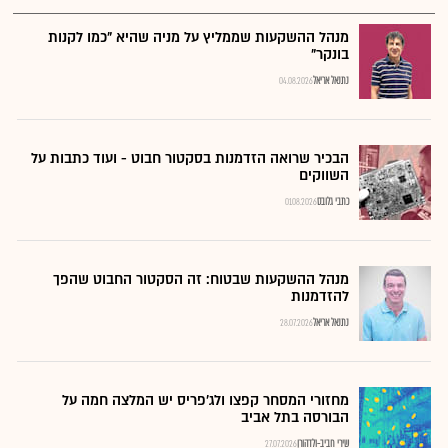
מנהל ההשקעות שממליץ על מניה שהיא "כמו לקנות
בונקר"
נתנאל אריאל
04.08.2026
הבכיר שרואה הזדמנות בסקטור חבוט - ועוד כתבות על
השווקים
כתבי גלובס
01.08.2026
מנהל ההשקעות שבטוח: זה הסקטור החבוט שהפך
להזדמנות
נתנאל אריאל
28.07.2026
מחזורי המסחר קפצו ולג'פריס יש המלצה חמה על
הבורסה בתל אביב
שירי חביב-ולדהורן
27.07.2026