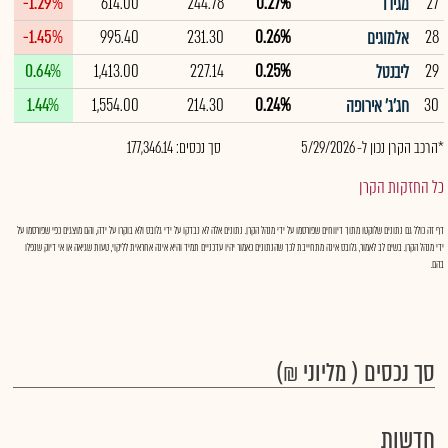
-1.29%
614.00
244.78
0.27%
27
מגידו
-1.45%
995.40
231.30
0.26%
28
אלמוגים
0.64%
1,413.00
227.14
0.25%
29
ליבנטל
1.44%
1,554.00
214.30
0.24%
30
חג'ג' אירופה
*הרכב הקרן נכון ל- 5/29/2026
סך נכסים: 177,346.14
כל החזקות הקרן
דף זה כולל גם נתונים שלוקטו מתוך דיווחים שפורסמו על ידי מנהל הקרן. נתונים אלה לא נבדקו על ידי גלובס ולא בוקרו על ידה, והם מוצגים כפי שפורסמו על
ידי מנהל הקרן. בשים לב לאמור, גלובס אינה מתחייבת לכך שהנתונים כאמור יהיו עדכניים תמיד והיא אינה אחראית לליקוי, טעות שגיאה או אי דיוק שנפלו
בהם.
סך נכסים ( מליוני ₪)
חדשות