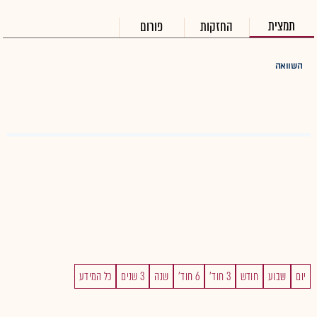
תמצית
החזקות
פורום
השוואה
יום
שבוע
חודש
3 חוד'
6 חוד'
שנה
3 שנים
כל המידע