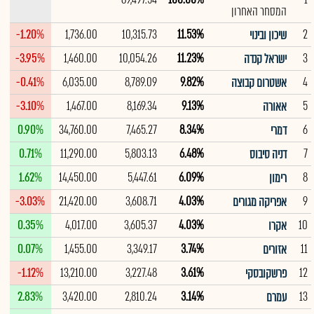
המסחר האחרון
-1.20%
1,736.00
10,315.73
11.53%
2
שיכון ובינוי
-3.95%
1,460.00
10,054.26
11.23%
3
ישראל קנדה
-0.41%
6,035.00
8,789.09
9.82%
4
אשטרום קבוצה
-3.10%
1,467.00
8,169.34
9.13%
5
אאורה
0.90%
34,760.00
7,465.27
8.34%
6
דמרי
0.71%
11,290.00
5,803.13
6.48%
7
דניה סיבוס
1.62%
14,450.00
5,447.61
6.09%
8
רימון
-3.03%
21,420.00
3,608.71
4.03%
9
אפריקה מגורים
0.35%
4,017.00
3,605.37
4.03%
10
אקרו
0.07%
1,455.00
3,349.17
3.74%
11
אזורים
-1.12%
13,210.00
3,227.48
3.61%
12
פרשקובסקי
2.83%
3,420.00
2,810.24
3.14%
13
עמרם