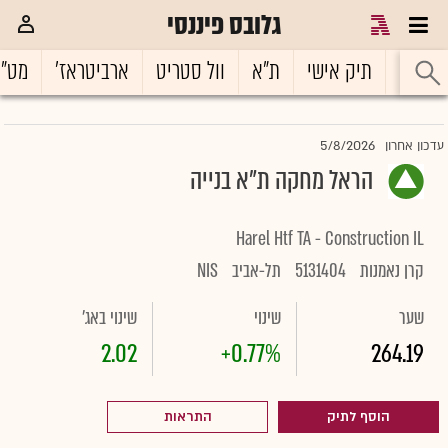
גלובס פיננסי
ראשי
תיק אישי
ת"א
וול סטריט
ארביטראז'
מט"
5/8/2026
עדכון אחרון
הראל מחקה ת"א בנייה
Harel Htf TA - Construction IL
קרן נאמנות
5131404
תל-אביב
NIS
שער
שינוי
שינוי באג'
2.02
+0.77%
264.19
הוסף לתיק
התראות