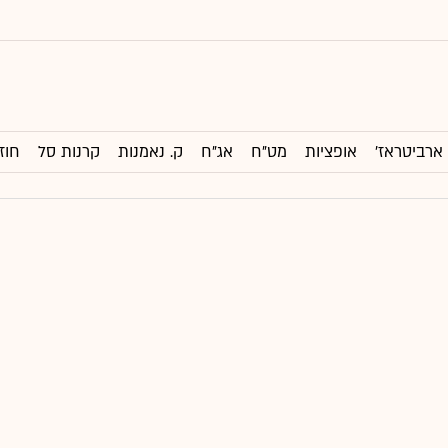
ארביטראז'
אופציות
מט"ח
אג"ח
ק. נאמנות
קרנות סל
חוז