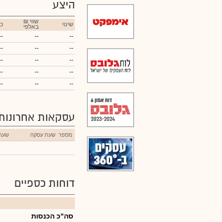
היצע
₪ שווי
שינוי
כ
באלפי
--
--
--
--
--
--
--
--
--
--
--
--
--
--
--
עסקאות אחרונות
מספר
שעת עסקה
שער
דוחות כספיים
סה"כ הכנסות