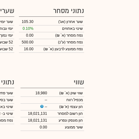
נתוני מסחר
שערי
שער אחרון
(אג')
105.30
שער יומי
שינוי באחוזים
0.10%
יומי גבוה
נפח מסחר
(א` ₪)
0.00
יומי נמוך
נפח מסחר
(ע"נ)
500.00
52 שבועות גבוה
נפח ממוצע לרבעון (א` ₪)
16.00
52 שבועות נמוך
שווי
נתוני
שווי שוק
(א` ₪)
18,980
שער פתי
מכפיל רווח
--
שער בסי
הון עצמי
(א' ₪)
--
שינוי באח
הון רשום למסחר
18,021,131
שינוי
ב- א
הון מונפק ונפרע
18,021,131
נפח מס
שער ממוצע
0.00