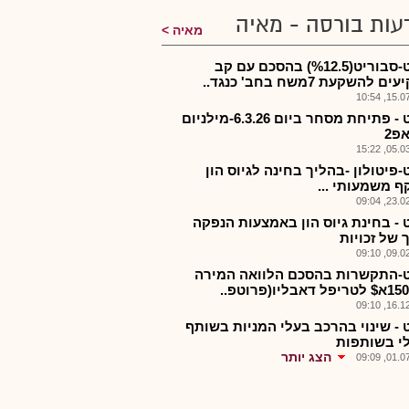
עות בורסה - מאיה
מאיה
מיפט-סבוריט(%12.5) בהסכם עם קב
 להשקעת 7משח בחב' כנגד..
15.07.2
מיפט - פתיחת מסחר ביום 6.3.26-מילניום
פ2
05.03.2
פיטולון -בהליך בחינה לגיוס הון
ף משמעותי ...
23.02.2
 - בחינת גיוס הון באמצעות הנפקה
 של זכויות
09.02.2
-התקשרות בהסכם הלוואה המירה
16.12.2
 - שינוי בהרכב בעלי המניות בשותף
י בשותפות
הצג יותר
01.07.2