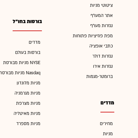
ציטוטי מניות
אתר המעו"ף
בורסות בחו"ל
נגזרות מעו"ף
מפת פוזיציות פתוחות
מדדים
כתבי אופציה
בורסות בעולם
נגזרות דולר
מניות מבורסת NYSE
נגזרות אירו
מניות מבורסת Nasdaq
ברומטר-מגמות
מניות מלונדון
מניות מגרמניה
מדדים
מניות מצרפת
מניות מאיטליה
מחירים
מניות מספרד
מניות