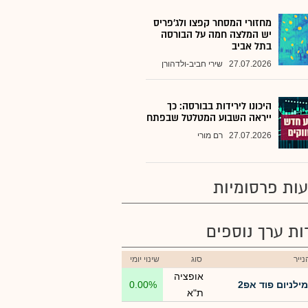
מחזורי המסחר קפצו ולג'פריס
יש המלצה חמה על הבורסה
בתל אביב
27.07.2026
שירי חביב-ולדהורן
היכונו לירידות בבורסה: כך
ייראה השבוע המטלטל שבפתח
27.07.2026
רם מורי
ות פרסומיות
רות ערך נוספים
ייר
סוג
שינוי יומי
אופציה
מילניום פוד אפ2
0.00%
ת"א