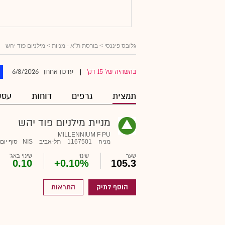
גלובס פיננסי
>
בורסת ת"א - מניות
> מילניום פוד יהש
6/8/2026
בהשהיה של 15 דק'
עדכון אחרון
|
תמצית
גרפים
דוחות
עסק
מניית מילניום פוד יהש
MILLENNIUM F PU
מניה
1167501
תל-אביב
NIS
סוף יום
שער
שינוי
שינוי באג'
0.10
+0.10%
105.3
הוסף לתיק
התראות