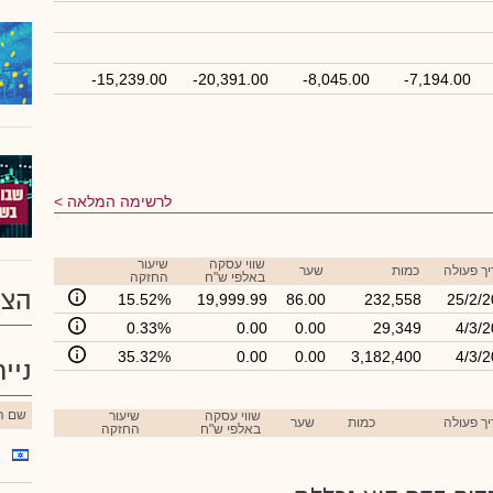
-15,239.00
-20,391.00
-8,045.00
-7,194.00
לרשימה המלאה
שווי עסקה
שיעור
ך פעולה
כמות
שער
באלפי ש"ח
החזקה
הצע
15.52%
19,999.99
86.00
232,558
25/2/
0.33%
0.00
0.00
29,349
4/3/
35.32%
0.00
0.00
3,182,400
4/3/
ניי
שם הנ
שווי עסקה
שיעור
ך פעולה
כמות
שער
באלפי ש"ח
החזקה