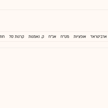
ארביטראז'
אופציות
מט"ח
אג"ח
ק. נאמנות
קרנות סל
חוז