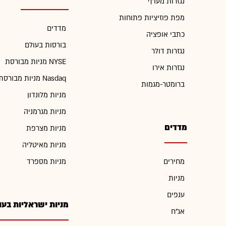
נגזרות מעו"ף
מפת פוזיציות פתוחות
מדדים
כתבי אופציה
בורסות בעולם
נגזרות דולר
מניות מבורסת NYSE
נגזרות אירו
מניות מבורסת Nasdaq
ברומטר-מגמות
מניות מלונדון
מניות מגרמניה
מדדים
מניות מצרפת
מניות מאיטליה
מחירים
מניות מספרד
מניות
ענפים
מניות ישראליות בעו
אג"ח