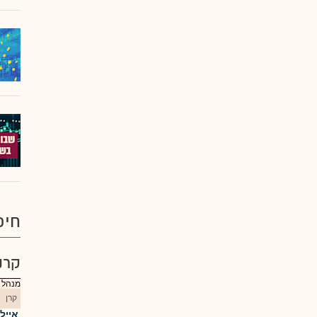
חיפ
קרנ
מנהל :
קרן