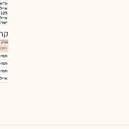
ת"א 35 פי 
אייל
125 פי 3
איילו
ישרא
קרנ
אפיק:
הקרן
תמיר
תמיר
תמיר
אייל