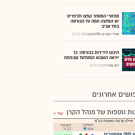
מחזורי המסחר קפצו ולג'פריס
יש המלצה חמה על הבורסה
בתל אביב
שירי חביב-ולדהורן
27.07.2026
היכונו לירידות בבורסה: כך
ייראה השבוע המטלטל שבפתח
רם מורי
27.07.2026
ושים אחרונים
ות נוספות של מנהל הקרן
עוד
 איילון קרנות נאמנות בע"מ
חשיפה
תשואה
ומס
12 ח'
איילון (60) אקסטרים