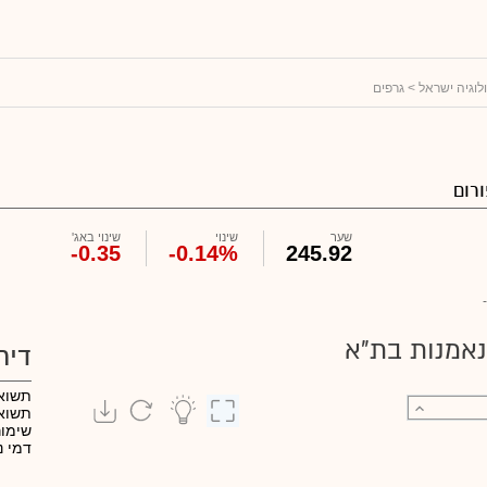
ולוגיה ישראל
> גרפים
רום
שער
שינוי
שינוי באג'
-0.35
-0.14%
245.92
-
נאמנות בת"א
דיר
תשוא
תשואה
שימו
דמי נ