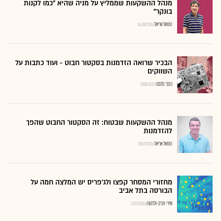
מנהל ההשקעות שממליץ על מניה שהיא "כמו לקנות
בונקר"
נתנאל אריאל
04.08.2026
הבכיר שרואה הזדמנות בסקטור חבוט - ועוד כתבות על
השווקים
כתבי גלובס
01.08.2026
מנהל ההשקעות שבטוח: זה הסקטור החבוט שהפך
להזדמנות
נתנאל אריאל
28.07.2026
מחזורי המסחר קפצו ולג'פריס יש המלצה חמה על
הבורסה בתל אביב
שירי חביב-ולדהורן
27.07.2026