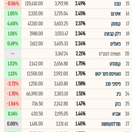
-0.06%
120,410.00
3,792.98
2.49%
15
נובה
1.05%
2,320.00
3,725.04
2.45%
16
אינרום
4.60%
47,310.00
3,603.25
2.37%
17
קמטק
1.01%
7,988.00
3,553.47
2.34%
18
דלק קבוצה
0.69%
7,612.00
3,405.33
2.24%
19
פועלים
--
3,367.24
2.21%
20
חשיפה למט"ח
1.52%
2,142.00
2,656.80
1.75%
21
קמהדע
1.13%
12,550.00
2,592.00
1.70%
22
נאוויטס פטר יהש
-2.72%
1,250.00
2,410.80
1.58%
23
פיסיבי טכנ
-1.70%
66,390.00
2,303.10
1.51%
24
ביג
-1.56%
736.50
2,242.80
1.47%
25
בזק
0.14%
420.50
2,195.05
1.44%
26
אברא
0.00%
1,481.00
2,131.61
1.40%
27
מנדלסוןתשת