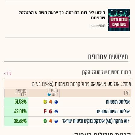
היכונו לירידות בבורסה: כך ייראה השבוע המטלטל
שבפתח
רם מורי
27.07.2026
חיפושים אחרונים
קרנות נוספות של מנהל הקרן
עוד
מנהל : אנליסט אי.אמ.אס ניהול קרנות בנאמנות (1986) בע"מ
חשיפה
תשואה
קרן
12 ח'
ומס
אנליסט תעשיות
51.53%
אנליסט מניות ממונפת
42.01%
ATF מחקה (40) אינדקס בנקים וביטוח ישראל
38.68%