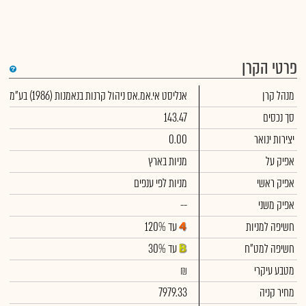
פרטי הקרן
די
מנהל קרן
אנליסט אי.אמ.אס ניהול קרנות בנאמנות (1986) בע"מ
שימ
תש
הק
סך נכסים
143.47
הכ
תש
יצירות ינואר
0.00
דמי
לסי
אפיק על
מניות בארץ
ניה
אפיק ראשי
מניות לפי ענפים
אפיק משני
--
חשיפה למניות
עד 120%
חשיפה למט"ח
עד 30%
מטבע עיקרי
₪
מחיר קניה
7979.33