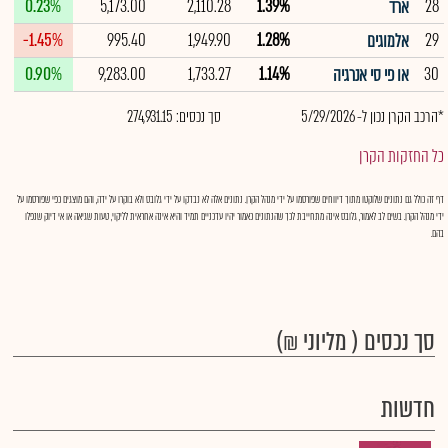
0.23%
5,173.00
2,110.28
1.39%
28
ארד
-1.45%
995.40
1,949.90
1.28%
29
אלמוגים
0.90%
9,283.00
1,733.27
1.14%
30
או פי סי אנרגיה
*הרכב הקרן נכון ל- 5/29/2026
סך נכסים: 274,931.15
כל החזקות הקרן
דף זה כולל גם נתונים שלוקטו מתוך דיווחים שפורסמו על ידי מנהל הקרן. נתונים אלה לא נבדקו על ידי גלובס ולא בוקרו על ידה, והם מוצגים כפי שפורסמו על
ידי מנהל הקרן. בשים לב לאמור, גלובס אינה מתחייבת לכך שהנתונים כאמור יהיו עדכניים תמיד והיא אינה אחראית לליקוי, טעות שגיאה או אי דיוק שנפלו
בהם.
סך נכסים ( מליוני ₪)
חדשות