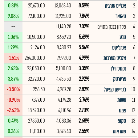
0.31%
25,670.00
13,063.40
8.59%
2
אנלייט אנרגיה
9.08%
72,100.00
11,925.00
7.84%
3
טאואר
--
11,140.28
7.32%
4
פקדון בבנק מסויים
1.06%
10,500.00
8,659.20
5.69%
5
טבע
1.29%
2,124.00
8,430.27
5.54%
6
אנרג'יקס
-1.51%
254,000.00
7,599.00
4.99%
7
אלביט מערכות
2.63%
23,050.00
5,100.00
3.35%
8
נקסט ויז'ן
3.87%
32,720.00
4,435.50
2.92%
9
פריורטק
-3.50%
256.50
4,287.28
2.82%
10
ג'נריישן קפיטל
-0.90%
7,377.00
4,174.28
2.74%
11
עשות
-2.63%
18,520.00
4,110.96
2.70%
12
פמס
0.47%
27,850.00
4,083.36
2.68%
13
סקופ
0.36%
11,110.00
3,878.40
2.55%
14
שטראוס