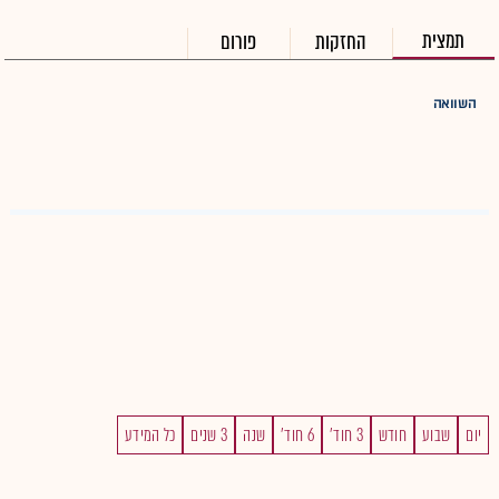
תמצית
החזקות
פורום
השוואה
יום
שבוע
חודש
3 חוד'
6 חוד'
שנה
3 שנים
כל המידע