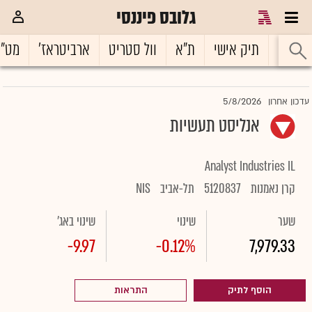
גלובס פיננסי
ראשי
תיק אישי
ת"א
וול סטריט
ארביטראז'
מט"
5/8/2026
עדכון אחרון
אנליסט תעשיות
Analyst Industries IL
קרן נאמנות
5120837
תל-אביב
NIS
שער
שינוי
שינוי באג'
-9.97
-0.12%
7,979.33
הוסף לתיק
התראות