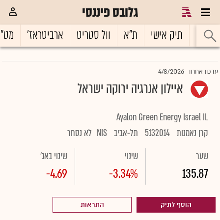
גלובס פיננסי
ראשי
תיק אישי
ת"א
וול סטריט
ארביטראז'
מט"
4/8/2026
עדכון אחרון
איילון אנרגיה ירוקה ישראל
Ayalon Green Energy Israel IL
קרן נאמנות
5132014
תל-אביב
NIS
לא נסחר
שער
שינוי
שינוי באג'
-4.69
-3.34%
135.87
הוסף לתיק
התראות