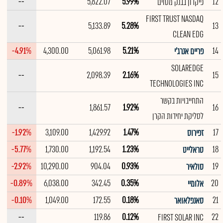
--
5,822.07
5.99%
12
פיקדון בבנק מסוים
FIRST TRUST NASDAQ
--
5,133.89
5.28%
13
CLEAN EDG
-4.91%
4,300.00
5,061.98
5.21%
14
פריים אנרג'י
SOLAREDGE
--
2,098.39
2.16%
15
TECHNOLOGIES INC
התחייבויות בקשר
--
1,861.57
1.92%
16
לסליקת יחידות הקרן
-1.92%
3,109.00
1,429.92
1.47%
17
זפירוס
-5.77%
1,730.00
1,192.54
1.23%
18
טראלייט
-2.92%
10,290.00
904.04
0.93%
19
סולאיר
-0.89%
6,038.00
342.45
0.35%
20
אלומיי
-0.10%
1,049.00
172.55
0.18%
21
סאנפלאואר
--
119.86
0.12%
22
FIRST SOLAR INC