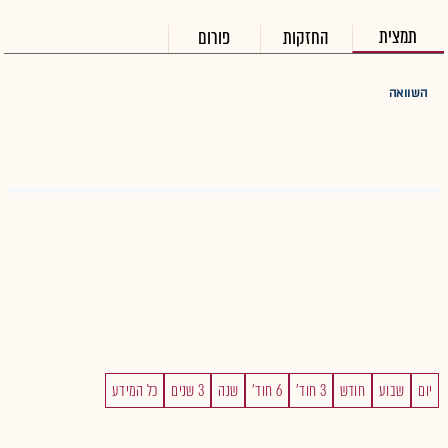
תמצית
החזקות
פורום
השוואה
יום
שבוע
חודש
3 חוד'
6 חוד'
שנה
3 שנים
כל המידע