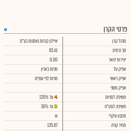
פרטי הקרן
די
מנהל קרן
איילון קרנות נאמנות בע"מ
שימ
תש
הק
סך נכסים
83.61
הכ
תש
יצירות ינואר
0.00
דמי
לסי
אפיק על
מניות בארץ
ניה
אפיק ראשי
מניות לפי ענפים
אפיק משני
חשיפה למניות
עד 120%
חשיפה למט"ח
עד 30%
מטבע עיקרי
₪
מחיר קניה
135.87