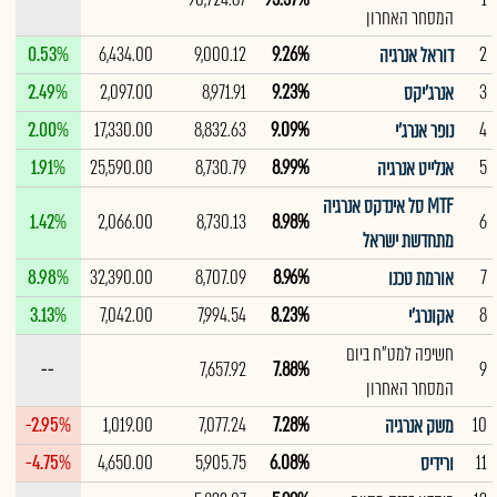
המסחר האחרון
0.53%
6,434.00
9,000.12
9.26%
2
דוראל אנרגיה
2.49%
2,097.00
8,971.91
9.23%
3
אנרג'יקס
2.00%
17,330.00
8,832.63
9.09%
4
נופר אנרג'י
1.91%
25,590.00
8,730.79
8.99%
5
אנלייט אנרגיה
MTF סל אינדקס אנרגיה
1.42%
2,066.00
8,730.13
8.98%
6
מתחדשת ישראל
8.98%
32,390.00
8,707.09
8.96%
7
אורמת טכנו
3.13%
7,042.00
7,994.54
8.23%
8
אקונרג'י
חשיפה למט"ח ביום
--
7,657.92
7.88%
9
המסחר האחרון
-2.95%
1,019.00
7,077.24
7.28%
10
משק אנרגיה
-4.75%
4,650.00
5,905.75
6.08%
11
ורידיס