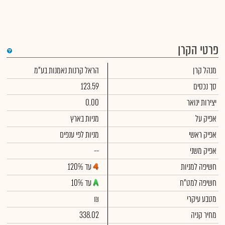
פרטי הקרן
די
מנהל קרן
הראל קרנות נאמנות בע"מ
שימ
תש
הק
סך נכסים
123.59
הכ
תש
יצירות ינואר
0.00
דמי
לסי
אפיק על
מניות בארץ
ניה
אפיק ראשי
מניות לפי ענפים
אפיק משני
--
חשיפה למניות
עד 120%
חשיפה למט"ח
עד 10%
מטבע עיקרי
₪
מחיר קניה
338.02