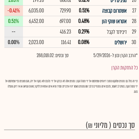
1.63%
199.20
888.81
0.62%
26
מניבים ריט
-0.41%
6,035.00
729.90
0.51%
27
אשטרום קבוצה
0.51%
6,452.00
697.00
0.48%
28
אטראו שוקי הון
--
416.23
0.29%
29
דיבידנד לקבל
0.00%
2,023.00
116.41
0.08%
30
ירושלים
*הרכב הקרן נכון ל- 5/29/2026
סך נכסים: 288,018.02
כל החזקות הקרן
דף זה כולל גם נתונים שלוקטו מתוך דיווחים שפורסמו על ידי מנהל הקרן. נתונים אלה לא נבדקו על ידי גלובס ולא בוקרו על ידה, והם מוצגים כפי שפורסמו על
ידי מנהל הקרן. בשים לב לאמור, גלובס אינה מתחייבת לכך שהנתונים כאמור יהיו עדכניים תמיד והיא אינה אחראית לליקוי, טעות שגיאה או אי דיוק שנפלו
בהם.
סך נכסים ( מליוני ₪)