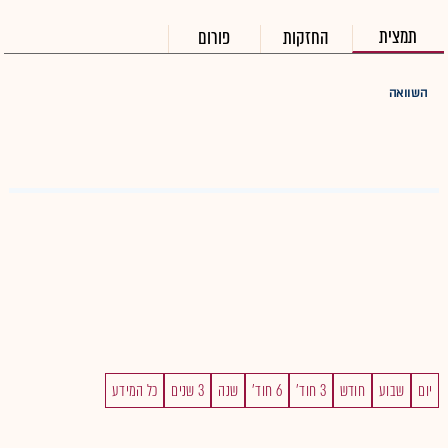
תמצית
החזקות
פורום
השוואה
יום
שבוע
חודש
3 חוד'
6 חוד'
שנה
3 שנים
כל המידע