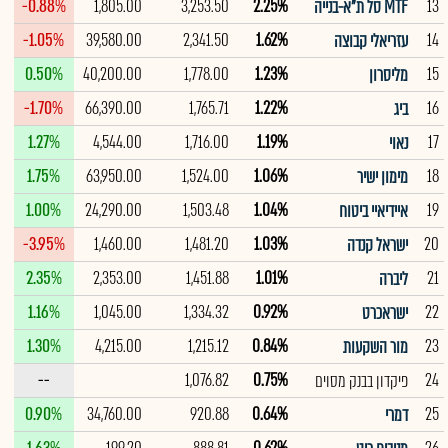
-0.88%
1,805.00
3,253.50
2.25%
13
MTF סל ת"א-בנייה
-1.05%
39,580.00
2,341.50
1.62%
14
עזריאלי קבוצה
0.50%
40,200.00
1,778.00
1.23%
15
מליסרון
-1.70%
66,390.00
1,765.71
1.22%
16
ביג
1.27%
4,544.00
1,716.00
1.19%
17
נאוי
1.75%
63,950.00
1,524.00
1.06%
18
מימון ישיר
1.00%
24,290.00
1,503.48
1.04%
19
איידיאיי ביטוח
-3.95%
1,460.00
1,481.20
1.03%
20
ישראל קנדה
2.35%
2,353.00
1,451.88
1.01%
21
ליברה
1.16%
1,045.00
1,334.32
0.92%
22
ישראכרט
1.30%
4,215.00
1,215.12
0.84%
23
מור השקעות
--
1,076.82
0.75%
24
פיקדון בבנק מסוים
0.90%
34,760.00
920.88
0.64%
25
דמרי