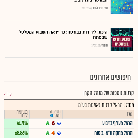
הבורסה בתל אביב
שירי חביב-ולדהורן
27.07.2026
היכונו לירידות בבורסה: כך ייראה השבוע המטלטל
שבפתח
רם מורי
27.07.2026
חיפושים אחרונים
קרנות נוספות של מנהל הקרן
עוד
מנהל : הראל קרנות נאמנות בע"מ
חשיפה
תשואה
קרן
12 ח'
ומס
הראל מעו"ף בריבוע
76.71%
הראל מחקה ת"א- ביטוח
68.86%