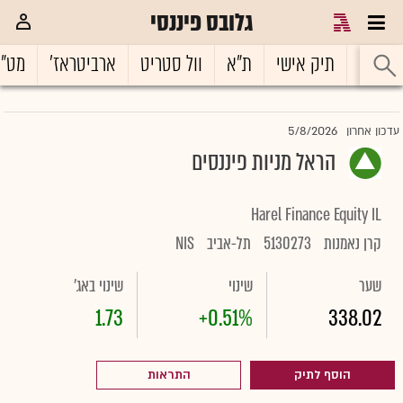
גלובס פיננסי
ראשי
תיק אישי
ת"א
וול סטריט
ארביטראז'
מט"
5/8/2026
עדכון אחרון
הראל מניות פיננסים
Harel Finance Equity IL
קרן נאמנות
5130273
תל-אביב
NIS
שער
שינוי
שינוי באג'
1.73
+0.51%
338.02
הוסף לתיק
התראות