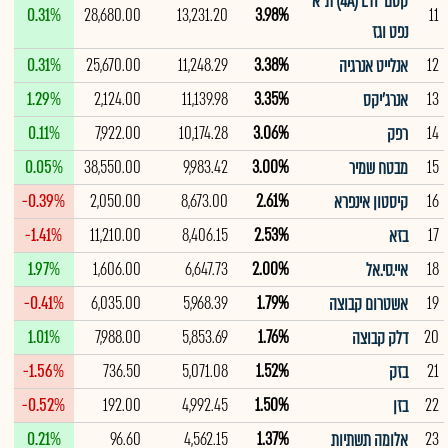
קסם 4A) ETF) ת"א
0.31%
28,680.00
13,231.20
3.98%
11
נפט וגז
0.31%
25,670.00
11,248.29
3.38%
12
אנלייט אנרגיה
1.29%
2,124.00
11,139.98
3.35%
13
אנרג'יקס
0.11%
7,922.00
10,174.28
3.06%
14
רפק
0.05%
38,550.00
9,983.42
3.00%
15
מבטח שמיר
-0.39%
2,050.00
8,673.00
2.61%
16
קיסטון אינפרא
-1.41%
11,210.00
8,406.15
2.53%
17
בזא
1.97%
1,606.00
6,647.73
2.00%
18
איי.סי.אל
-0.41%
6,035.00
5,968.39
1.79%
19
אשטרום קבוצה
1.01%
7,988.00
5,853.69
1.76%
20
דלק קבוצה
-1.56%
736.50
5,071.08
1.52%
21
בזק
-0.52%
192.00
4,992.45
1.50%
22
בזן
0.21%
96.60
4,562.15
1.37%
23
אלומה תשתיות