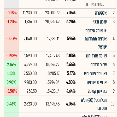
המסחר האחרון
-0.18%
11,230.00
23,500.79
7.06%
2
אלקטרה
-1.20%
1,736.00
20,885.49
6.28%
3
שיכון ובינוי
MTF סל אינדקס
-0.87%
2,048.00
19,835.11
5.96%
4
אנרגיה מתחדשת
ישראל
-0.93%
1,590.00
19,409.48
5.83%
5
ניו-מד אנרג יהש
2.16%
4,299.00
18,826.22
5.66%
6
שפיר הנדסה
1.13%
12,550.00
18,205.17
5.47%
7
נאוויטס פטר יהש
0.90%
9,283.00
15,974.04
4.80%
8
או פי סי אנרגיה
-3.50%
256.50
15,423.14
4.64%
9
ג'נריישן קפיטל
תכלית סל (40) ת"א
0.46%
2,823.00
13,495.48
4.06%
10
נפט וגז