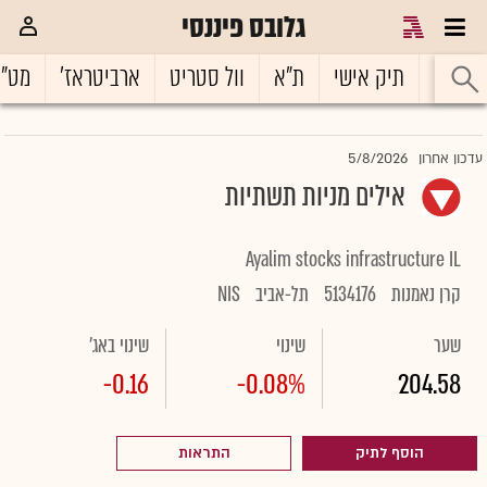
גלובס פיננסי
ראשי
תיק אישי
ת"א
וול סטריט
ארביטראז'
מט"
5/8/2026
עדכון אחרון
אילים מניות תשתיות
Ayalim stocks infrastructure IL
קרן נאמנות
5134176
תל-אביב
NIS
שער
שינוי
שינוי באג'
-0.16
-0.08%
204.58
הוסף לתיק
התראות