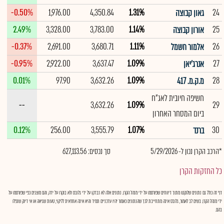
-0.50%
1,976.00
4,350.84
1.31%
24
גאון קבוצה
2.49%
3,328.00
3,783.00
1.14%
25
אורון קבוצה
-0.37%
2,691.00
3,680.71
1.11%
26
אלמור חשמל
-0.95%
2,922.00
3,637.47
1.09%
27
אנרג'יאן
0.01%
97.90
3,632.26
1.09%
28
מ.ק.מ. 417
חשיפה חיובית לאג"ח
--
3,632.26
1.09%
29
ביום המסחר האחרון
0.12%
256.00
3,555.79
1.07%
30
ברנד
*הרכב הקרן נכון ל- 5/29/2026
סך נכסים: 627,113.56
כל החזקות הקרן
דף זה כולל גם נתונים שלוקטו מתוך דיווחים שפורסמו על ידי מנהל הקרן. נתונים אלה לא נבדקו על ידי גלובס ולא בוקרו על ידה, והם מוצגים כפי שפורסמו על
ידי מנהל הקרן. בשים לב לאמור, גלובס אינה מתחייבת לכך שהנתונים כאמור יהיו עדכניים תמיד והיא אינה אחראית לליקוי, טעות שגיאה או אי דיוק שנפלו
בהם.