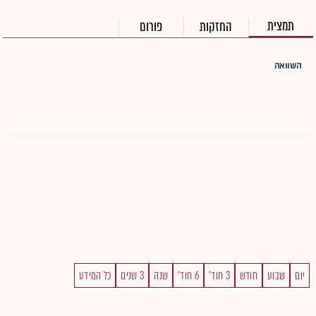
תמצית
החזקות
פורום
השוואה
יום
שבוע
חודש
3 חוד'
6 חוד'
שנה
3 שנים
כל המידע