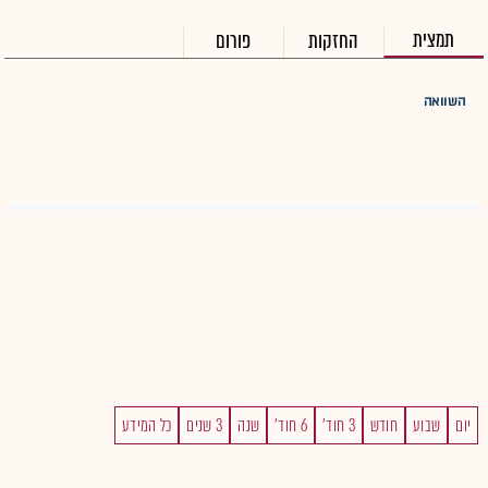
תמצית
החזקות
פורום
השוואה
יום
שבוע
חודש
3 חוד'
6 חוד'
שנה
3 שנים
כל המידע