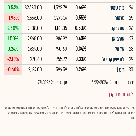
0.54%
82,430.00
1,523.79
0.66%
24
בית שמש
-1.98%
3,666.00
1,273.16
0.55%
25
פרטנר
4.50%
2,138.00
1,161.35
0.50%
26
אנרג'יקס
1.50%
2,968.00
986.92
0.43%
27
אנרג'יאן
0.24%
1,639.00
790.60
0.34%
28
אל על
-2.13%
270.60
755.72
0.33%
29
ג'נריישן קפיטל
-0.60%
2,137.00
596.59
0.26%
30
ריט 1
*הרכב הקרן נכון ל- 5/29/2026
סך נכסים: 971,332.42
כל החזקות הקרן
דף זה כולל גם נתונים שלוקטו מתוך דיווחים שפורסמו על ידי מנהל הקרן. נתונים אלה לא נבדקו על ידי גלובס ולא בוקרו על ידה, והם מוצגים כפי שפורסמו על
ידי מנהל הקרן. בשים לב לאמור, גלובס אינה מתחייבת לכך שהנתונים כאמור יהיו עדכניים תמיד והיא אינה אחראית לליקוי, טעות שגיאה או אי דיוק שנפלו
בהם.