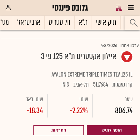
גלובס פיננסי
ראשי
תיק אישי
ת"א
וול סטריט
ארביטראז'
מט"
4/8/2026
עדכון אחרון
איילון אקסטרים ת"א 125 פי 3
AYALON EXTREME TRIPLE TIMES TLV 125 IL
קרן נאמנות
5117684
תל-אביב
NIS
שער
שינוי
שינוי באג'
-18.34
-2.22%
806.74
הוסף לתיק
התראות