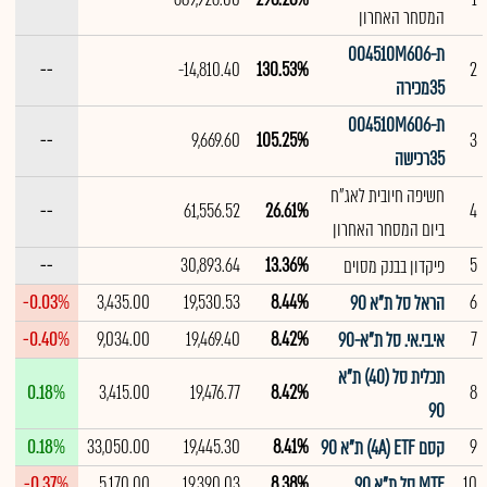
המסחר האחרון
ת004510M606-
--
-14,810.40
130.53%
2
35מכירה
ת004510M606-
--
9,669.60
105.25%
3
35רכישה
חשיפה חיובית לאג"ח
--
61,556.52
26.61%
4
ביום המסחר האחרון
--
30,893.64
13.36%
5
פיקדון בבנק מסוים
-0.03%
3,435.00
19,530.53
8.44%
6
הראל סל ת"א 90
-0.40%
9,034.00
19,469.40
8.42%
7
אי.בי.אי. סל ת"א-90
תכלית סל (40) ת"א
0.18%
3,415.00
19,476.77
8.42%
8
90
0.18%
33,050.00
19,445.30
8.41%
9
קסם 4A) ETF) ת"א 90
-0.37%
5,170.00
19,390.03
8.38%
10
MTF סל‏ ת"א 90