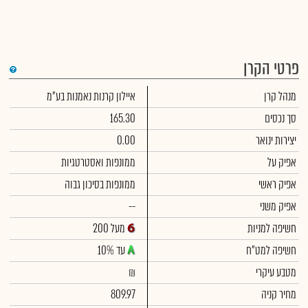
פרטי הקרן
די
מנהל קרן
איילון קרנות נאמנות בע"מ
שימ
תש
הק
סך נכסים
165.30
הכ
תש
יצירות ינואר
0.00
דמי
לסי
אפיק על
ממונפות ואסטרטגיות
ניה
אפיק ראשי
ממונפות בסיכון גבוה
אפיק משני
--
חשיפה למניות
מעל 200
חשיפה למט"ח
עד 10%
מטבע עיקרי
₪
מחיר קניה
809.97