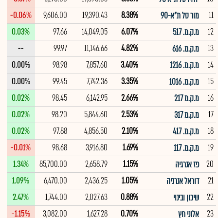
-0.06%
9,606.00
19,390.43
8.38%
11
מור סל ת"א-90
0.03%
97.66
14,049.05
6.07%
12
מ.ק.מ. 517
--
99.97
11,146.66
4.82%
13
מ.ק.מ. 616
0.00%
98.98
7,857.60
3.40%
14
מ.ק.מ. 1216
0.00%
99.45
7,742.36
3.35%
15
מ.ק.מ. 1016
0.02%
98.45
6,142.95
2.66%
16
מ.ק.מ 217
0.02%
98.20
5,844.60
2.53%
17
מ.ק.מ 317
0.02%
97.88
4,856.50
2.10%
18
מ.ק.מ. 417
-0.01%
98.68
3,916.80
1.69%
19
מ.ק.מ. 117
1.34%
85,700.00
2,658.79
1.15%
20
פז אנרגיה
1.09%
6,470.00
2,436.25
1.05%
21
דוראל אנרגיה
2.47%
1,744.00
2,027.63
0.88%
22
שיכון ובינוי
-1.15%
3,082.00
1,627.28
0.70%
23
אלוני חץ