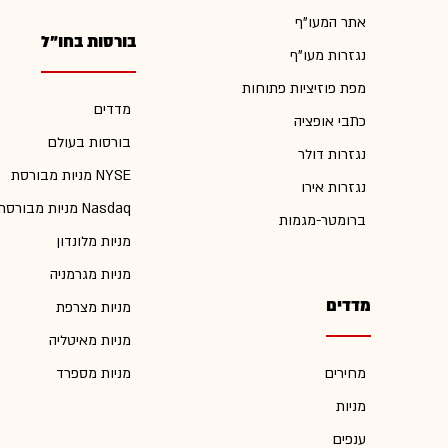
אתר המעו"ף
בורסות בחו"ל
נגזרות מעו"ף
מפת פוזיציות פתוחות
מדדים
כתבי אופציה
בורסות בעולם
נגזרות דולר
מניות מבורסת NYSE
נגזרות אירו
מניות מבורסת Nasdaq
ברומטר-מגמות
מניות מלונדון
מניות מגרמניה
מדדים
מניות מצרפת
מניות מאיטליה
מחירים
מניות מספרד
מניות
ענפים