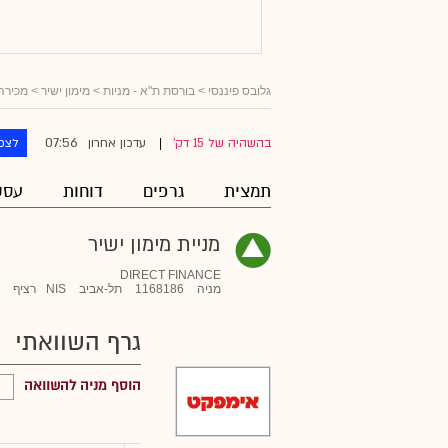
גלובס פיננסי
>
בורסת ת"א - מניות
>
מימון ישיר
> מכירה
07:56
בהשהיה של 15 דק'
עדכון אחרון
לצפו
|
תמצית
גרפים
דוחות
עסק
מניית מימון ישיר
DIRECT FINANCE
מניה
1168186
תל-אביב
NIS
רציף
גרף השוואתי
הוסף מניה להשוואה