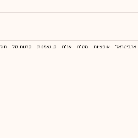
ארביטראז'
אופציות
מט"ח
אג"ח
ק. נאמנות
קרנות סל
חוזי