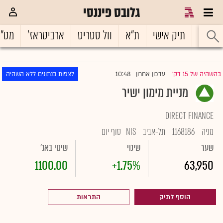
גלובס פיננסי
ראשי
תיק אישי
ת"א
וול סטריט
ארביטראז'
מט"
10:48
בהשהיה של 15 דק'
עדכון אחרון
לצפות בנתונים ללא השהיה
|
מניית מימון ישיר
DIRECT FINANCE
מניה
1168186
תל-אביב
NIS
סוף יום
שער
שינוי
שינוי באג'
1100.00
+1.75%
63,950
הוסף לתיק
התראות