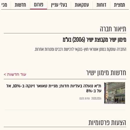
פורום
תמצית
דוחות
עסקאות
בעלי עניין
חדשות
מכיר
תיאור חברה
מימון ישיר מקבוצת ישיר (2006) בע"מ
החברה עוסקת במתן אשראי חוץ-בנקאי לרכישת רכבים ומטרות אחרות.
חדשות מימון ישיר
עוד חדשות
ת"א ננעלה בעליות חדות; מניית טאואר זינקה ב-10%, אל
על ב-8%
20.05.2026
שירות גלובס
הצעות פרסומיות