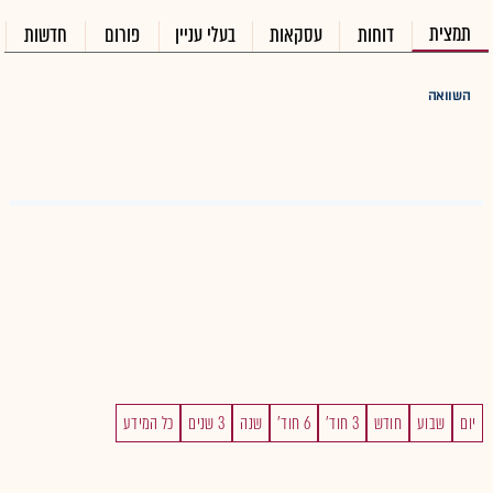
תמצית
דוחות
עסקאות
בעלי עניין
פורום
חדשות
השוואה
יום
שבוע
חודש
3 חוד'
6 חוד'
שנה
3 שנים
כל המידע