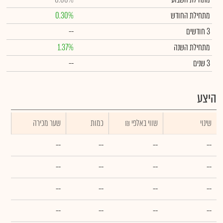
מתחילת החודש
0.30%
3 חודשים
--
מתחילת השנה
1.37%
3 שנים
--
היצע
שינוי
₪ שווי באלפי
כמות
שער מכירה
--
--
--
--
--
--
--
--
--
--
--
--
--
--
--
--