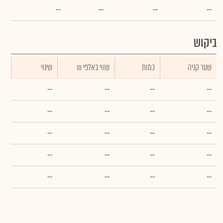
--
--
--
--
ביקוש
שער קניה
כמות
₪ שווי באלפי
שינוי
--
--
--
--
--
--
--
--
--
--
--
--
--
--
--
--
--
--
--
--