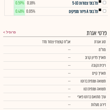
0.59%
0.18%
תל בונד צמודות 5-10
0.48%
0.05%
תל בונד A פיזור מנפיקים
פרטי אגרת
פרופיל
סוג אגרת
אג"ח קונצרני צמוד מדד
מח"מ
--
תאריך פדיון קרוב
--
ריבית נקובה
--
תאריך קיים
--
תשואה שנתית ברוטו
--
תשואה שנתית נטו
--
ערך מתואם ברוטו פארי
--
דירוג מעלות
--