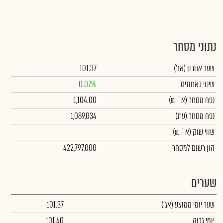
נתוני מסחר
שער אחרון
(אג')
101.37
שינוי באחוזים
0.07%
נפח מסחר
(א` ₪)
1,104.00
נפח מסחר
(ע"נ)
1,089,034
שווי שוק
(א` ₪)
הון רשום למסחר
422,797,000
שערים
שער יומי ממוצע
(אג')
101.37
יומי גבוה
101.40