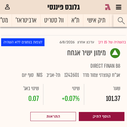
גלובס פיננסי
ראשי
תיק אישי
ת"א
וול סטריט
ארביטראז'
מט"
6/8/2026
בהשהיה של 15 דק'
עדכון אחרון
לצפות בנתונים ללא השהיה
|
מימון ישיר אגחח
DIRECT FINAN B8
אג"ח קונצרני צמוד מדד
1242601
תל-אביב
NIS
סוף יום
שער
שינוי
שינוי באג'
0.07
+0.07%
101.37
הוסף לתיק
התראות