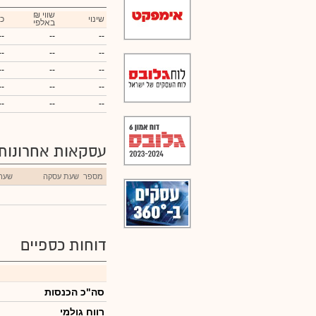
₪ שווי
שינוי
כ
באלפי
--
--
--
--
--
--
--
--
--
--
--
--
--
--
--
עסקאות אחרונות
מספר
שעת עסקה
שער
דוחות כספיים
סה"כ הכנסות
רווח גולמי