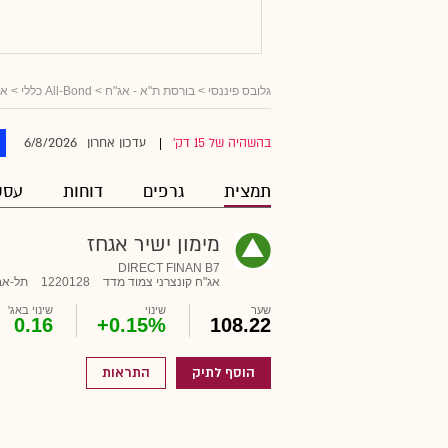
גלובס פיננסי
>
בורסת ת"א - אג"ח
>
All-Bond כללי
>
אג
6/8/2026
בהשהיה של 15 דק'
עדכון אחרון
|
תמצית
גרפים
דוחות
עסק
מימון ישיר אגחז
DIRECT FINAN B7
אג"ח קונצרני צמוד מדד
1220128
תל-אב
שער
שינוי
שינוי באג'
0.16
+0.15%
108.22
הוסף לתיק
התראות