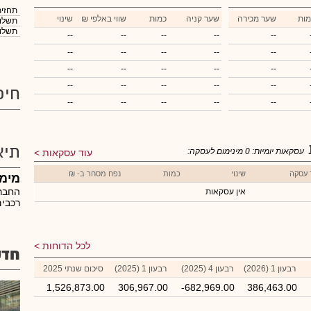
תחזית
מות
שער מכירה
שער קניה
כמות
₪ שווי באלפי
שינוי
תשלום
תשלום
--
--
--
--
--
--
--
--
--
--
--
--
--
--
--
--
--
--
--
--
חיפ
--
--
--
--
--
תיא
עסקאות יומיות:
0
מינימום לעסקה:
עוד עסקאות
 עסקה
שינוי
כמות
נפח מסחר ב- ₪
מימון
החברה
אין עסקאות
רכבים
לכל הדוחות
חדש
רבעון 1 (2026)
רבעון 4 (2025)
רבעון 1 (2025)
סיכום שנתי 2025
1,526,873.00
306,967.00
-682,969.00
386,463.00