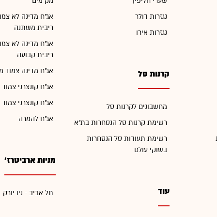
שערי חליפין
מק"מים
נגזרות דולר
אג"ח מדינה לא צמו
ריבית משתנה
נגזרות אירו
אג"ח מדינה לא צמו
ריבית קבועה
אג"ח מדינה צמוד מ
קרנות סל
אג"ח קונצרני צמוד 
אג"ח קונצרני צמוד 
מחשבונים לקרנות סל
אג"ח להמרה
רשימת קרנות סל הנסחרות בת"א
רשימת תעודות סל הנסחרות
בשוקי עולם
מניות ארביטרז'
עוד
תל אביב - ניו יורק