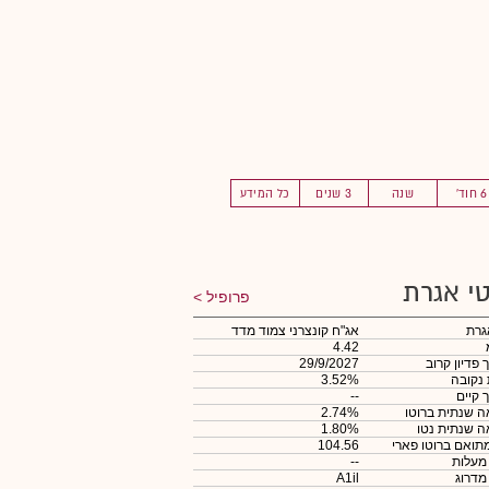
6 חוד'
שנה
3 שנים
כל המידע
י אגרת
פרופיל
גרת
אג"ח קונצרני צמוד מדד
4.42
 פדיון קרוב
29/9/2027
 נקובה
3.52%
 קיים
--
 שנתית ברוטו
2.74%
 שנתית נטו
1.80%
תואם ברוטו פארי
104.56
 מעלות
--
 מדרוג
A1il