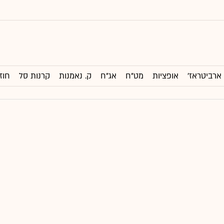
ארביטראז'
אופציות
מט"ח
אג"ח
ק. נאמנות
קרנות סל
חוז