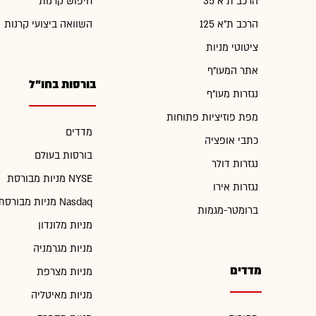
הרכב ת"א 35
חיפוש קרנות
הרכב ת"א 125
השוואה ביצועי קרנות
ציטוטי מניות
אתר המעו"ף
בורסות בחו"ל
נגזרות מעו"ף
מפת פוזיציות פתוחות
מדדים
כתבי אופציה
בורסות בעולם
נגזרות דולר
מניות מבורסת NYSE
נגזרות אירו
מניות מבורסת Nasdaq
ברומטר-מגמות
מניות מלונדון
מניות מגרמניה
מדדים
מניות מצרפת
מניות מאיטליה