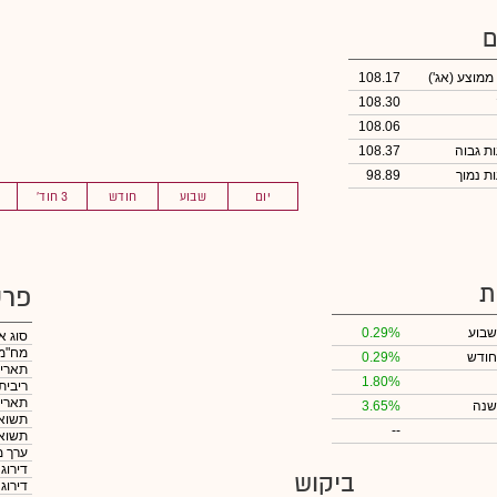
ם
 ממוצע
(אג')
108.17
108.30
108.06
108.37
98.89
יום
שבוע
חודש
3 חוד'
ת
פרט
שבוע
0.29%
סוג א
מח"מ
חודש
0.29%
תאריך
1.80%
ריבית
תאריך
שנה
3.65%
תשואה
--
תשואה
ערך מ
דירוג
ביקוש
דירוג