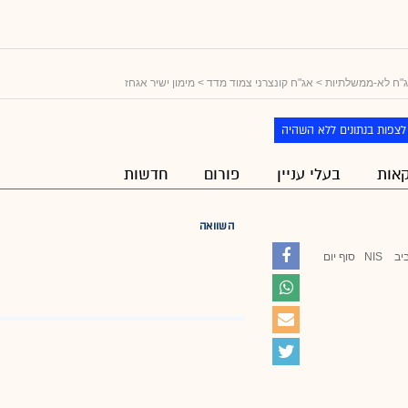
"ח לא-ממשלתיות
>
אג"ח קונצרני צמוד מדד
> מימון ישיר אגחז
לצפות בנתונים ללא השהיה
אות
בעלי עניין
פורום
חדשות
השוואה
יב
NIS
סוף יום