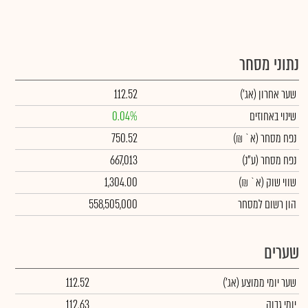
נתוני מסחר
שער אחרון
(אג')
112.52
שינוי באחוזים
0.04%
נפח מסחר
(א` ₪)
750.52
נפח מסחר
(ע"נ)
667,013
שווי שוק
(א` ₪)
1,304.00
הון רשום למסחר
558,505,000
שערים
שער יומי ממוצע
(אג')
112.52
יומי גבוה
112.63