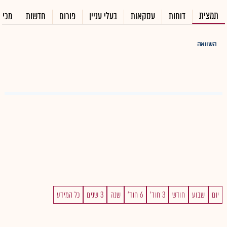
תמצית
דוחות
עסקאות
בעלי עניין
פורום
חדשות
מכיר
השוואה
יום
שבוע
חודש
3 חוד'
6 חוד'
שנה
3 שנים
כל המידע