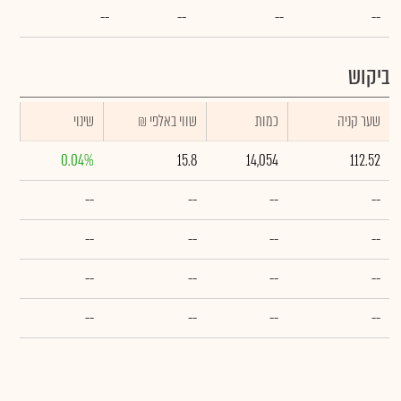
--
--
--
--
ביקוש
שער קניה
כמות
₪ שווי באלפי
שינוי
0.04%
15.8
14,054
112.52
--
--
--
--
--
--
--
--
--
--
--
--
--
--
--
--