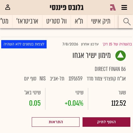
גלובס פיננסי
ראשי
תיק אישי
ת"א
וול סטריט
ארביטראז'
מט"
7/8/2026
בהשהיה של 15 דק'
עדכון אחרון
לצפות בנתונים ללא השהיה
|
מימון ישיר אגחו
DIRECT FINAN B6
אג"ח קונצרני צמוד מדד
1191659
תל-אביב
NIS
סוף יום
שער
שינוי
שינוי באג'
0.05
+0.04%
112.52
הוסף לתיק
התראות