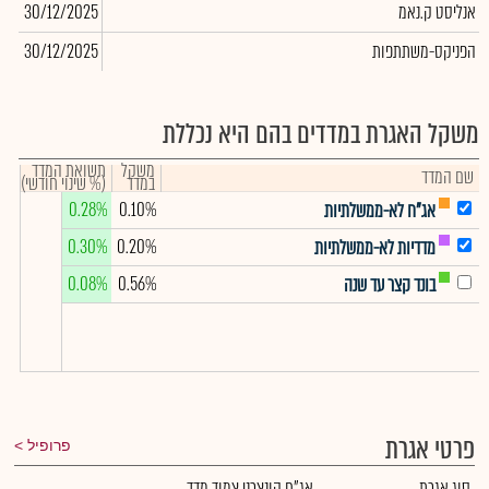
אנליסט ק.נאמ
30/12/2025
566
הפניקס-משתתפות
30/12/2025
482
משקל האגרת במדדים בהם היא נכללת
משקל
תשואת המדד
שם המדד
במדד
(% שינוי חודשי)
0.28%
0.10%
אג"ח לא-ממשלתיות
0.30%
0.20%
מדדיות לא-ממשלתיות
0.08%
0.56%
בונד קצר עד שנה
פרטי אגרת
פרופיל
סוג אגרת
אג"ח קונצרני צמוד מדד